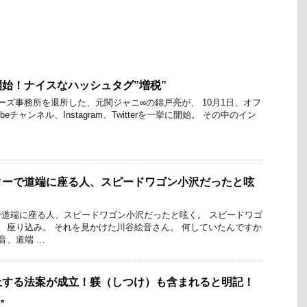
始！ナイスなハッシュタグ”増税”
ーズ事務所を退所した、元関ジャニ∞の錦戸亮が、 10月1日、オフ
eチャンネル、Instagram、Twitterを一挙に開始。 その中のイン
ターで道端に座る人、スピードワゴン小沢だったと呟
道端に座る人、スピードワゴン小沢だったと呟く。 スピードワゴ
、 座り込み。 それを見かけた川谷絵音さん。 何していたんですか
音、道端 …
止する法案が成立！躾（しつけ）も含まれると明記！
行。