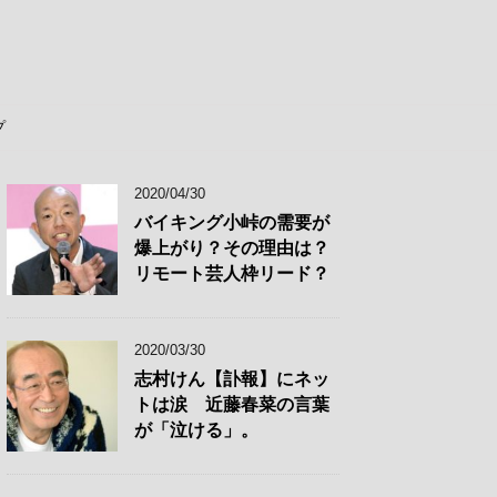
プ
2020/04/30
バイキング小峠の需要が
爆上がり？その理由は？
リモート芸人枠リード？
2020/03/30
志村けん【訃報】にネッ
トは涙 近藤春菜の言葉
が「泣ける」。