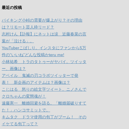
最近の投稿
バイキング小峠の需要が爆上がり？その理由
は？リモート芸人枠リード？
志村けん【訃報】にネットは涙 近藤春菜の言
葉が「泣ける」。
YouTuberこばしり。インスタにファンから5万
件の“いいね”どんな投稿かteru me!
小林祐希 トラのタトゥーがヤバイ。ツイッタ
ー、画像は？
アベイル 鬼滅の刃コラボツイッターで発
表！ 新企画のアイテムは？画像は？
こじはる 怒りの絵文字ツイート。ニノさんで
クロちゃんの変態魂が！
遠藤憲一 離婚回避を語る。「離婚届破りすて
た！」ハンコサミットで。
キムタク ドラマ使用の包丁がブーム！ その
イケてる包丁って？