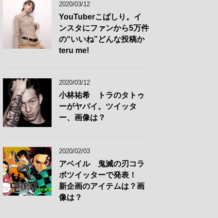
2020/03/12
YouTuberこばしり。イ
ンスタにファンから5万件
の“いいね”どんな投稿か
teru me!
2020/03/12
小林祐希 トラのタトゥ
ーがヤバイ。ツイッタ
ー、画像は？
2020/02/03
アベイル 鬼滅の刃コラ
ボツイッターで発表！
新企画のアイテムは？画
像は？