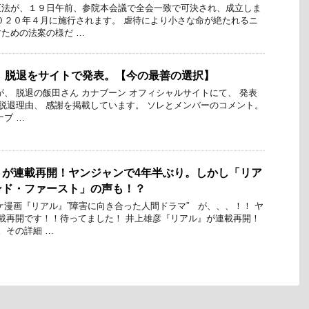
正法が、１９日午前、参院本会議で全会一致で可決され、成立しま
０２０年４月に施行されます。 虐待により小さな命が絶たれるニ
ための法案の様だ …
 脱退をサイトで発表。【今の最善の選択】
が、 脱退の飯田さん カナブーン オフィシャルサイトにて、 発表
 脱退理由、 感謝を掲載しています。 ソレとメンバーのコメント。
ナブ …
』が連載再開！ヤンジャンで4年半ぶり。しかし「リア
ンド・ファースト」の声も！？
ケ漫画『リアル』”障害に向き合った人間ドラマ” が、、、！！ ヤ
載再開です！！待ってました！ 井上雄彦『リアル』が連載再開！
。その詳細 …