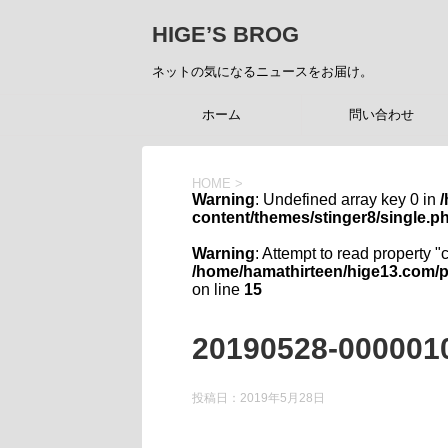
HIGE’S BROG
ネットの気になるニュースをお届け。
ホーム
問い合わせ
HOME
>
Warning
: Undefined array key 0 in
content/themes/stinger8/single.p
Warning
: Attempt to read property "
/home/hamathirteen/hige13.com/p
on line
15
20190528-0000010
投稿日：
2019年5月28日