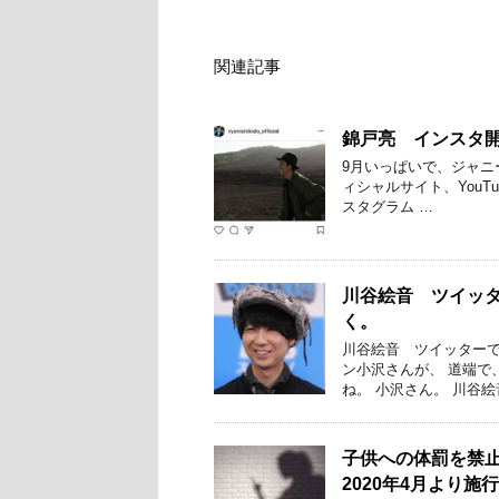
関連記事
錦戸亮 インスタ開
9月いっぱいで、ジャニ
ィシャルサイト、YouTub
スタグラム …
川谷絵音 ツイッ
く。
川谷絵音 ツイッターで
ン小沢さんが、 道端で
ね。 小沢さん。 川谷絵
子供への体罰を禁
2020年4月より施