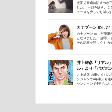
改正児童虐待防止の改
した。 一部を除き、２
ュースを少しでも減らす
カナブーン めしだ
カナブーン めしだ脱退
となりました。 謝罪、
その記事を詳しく！ カ
井上雄彦『リアル
ル」より「バガボ
井上雄彦 の車いすバス
ンジャンで4年半ぶり連
ヤンジャンで4年半ぶり