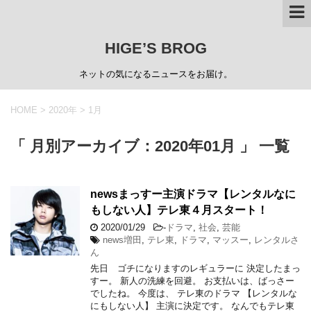
HIGE’S BROG
ネットの気になるニュースをお届け。
HOME
>
2020年
>
1月
「 月別アーカイブ：2020年01月 」 一覧
newsまっすー主演ドラマ【レンタルなに
もしない人】テレ東４月スタート！
2020/01/29
-
ドラマ
,
社会
,
芸能
news増田
,
テレ東
,
ドラマ
,
マッスー
,
レンタルさ
ん
先日 ゴチになりますのレギュラーに 決定したまっ
すー。 新人の洗練を回避。 お支払いは、ばっさー
でしたね。 今度は、 テレ東のドラマ 【レンタルな
にもしない人】 主演に決定です。 なんでもテレ東