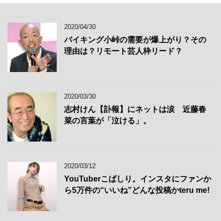
2020/04/30
バイキング小峠の需要が爆上がり？その
理由は？リモート芸人枠リード？
2020/03/30
志村けん【訃報】にネットは涙 近藤春
菜の言葉が「泣ける」。
2020/03/12
YouTuberこばしり。インスタにファンか
ら5万件の“いいね”どんな投稿かteru me!