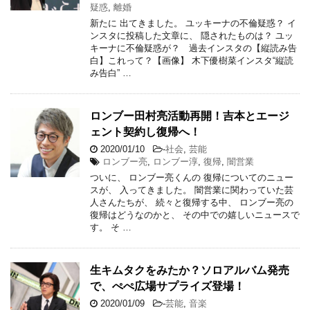
疑惑
,
離婚
新たに 出てきました。 ユッキーナの不倫疑惑？ イ
ンスタに投稿した文章に、 隠されたものは？ ユッ
キーナに不倫疑惑が？ 過去インスタの【縦読み告
白】これって？【画像】 木下優樹菜インスタ“縦読
み告白” …
ロンブー田村亮活動再開！吉本とエージ
ェント契約し復帰へ！
2020/01/10
-
社会
,
芸能
ロンブー亮
,
ロンブー淳
,
復帰
,
闇営業
ついに、 ロンブー亮くんの 復帰についてのニュー
スが、 入ってきました。 闇営業に関わっていた芸
人さんたちが、 続々と復帰する中、 ロンブー亮の
復帰はどうなのかと、 その中での嬉しいニュースで
す。 そ …
生キムタクをみたか？ソロアルバム発売
で、ぺぺ広場サプライズ登場！
2020/01/09
-
芸能
,
音楽