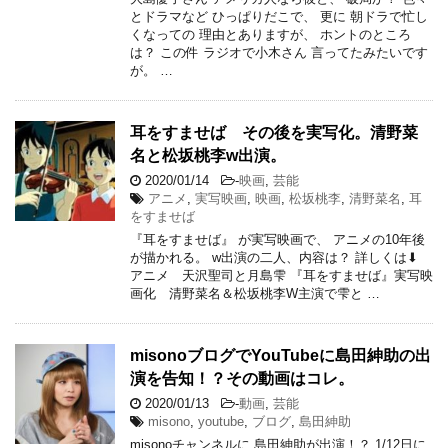
とドラマなど ひっぱりだこで、 更に 朝ドラで忙し
くなっての 理由とありますが、 ホントのところ
は？ この件 ラジオで小木さん 言ってたみたいです
が。 …
耳をすませば その後を実写化。清野菜
名と松坂桃李w出演。
2020/01/14
-
映画
,
芸能
アニメ
,
実写映画
,
映画
,
松坂桃李
,
清野菜名
,
耳
をすませば
『耳をすませば』 が実写映画で、 アニメの10年後
が描かれる。 w出演の二人、内容は？ 詳しくは⬇︎
アニメ 天沢聖司と月島雫 『耳をすませば』実写映
画化 清野菜名＆松坂桃李W主演で雫と …
misonoブログでYouTubeに島田紳助の出
演を告知！？その動画はコレ。
2020/01/13
-
動画
,
芸能
misono
,
youtube
,
ブログ
,
島田紳助
misonoチャンネルに 島田紳助が出演！？ 1/12日に