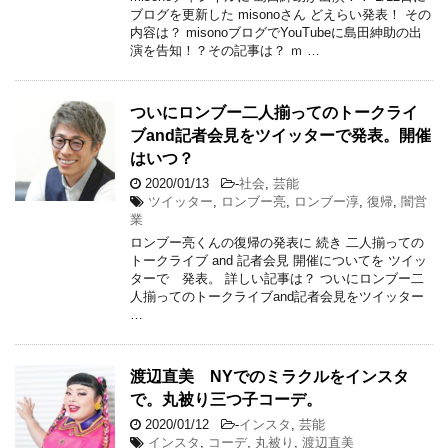
ブログを更新した misonoさん どえらい発表！ その
内容は？ misonoブログでYouTubeに島田紳助の出
演を告知！？その記事は？ ｍ …
ついにロンブー二人揃ってのトークライ
ブand記者会見をツイッターで発表。開催
はいつ？
2020/01/13
-
社会
,
芸能
ツイッター
,
ロンブー亮
,
ロンブー淳
,
復帰
,
闇営
業
ロンブー亮くんの復帰の発表に 続き 二人揃っての
トークライブ and 記者会見 開催についてを ツイッ
ターで 発表。 詳しい記事は？ ついにロンブー二
人揃ってのトークライブand記者会見をツイッター
…
渡辺直美 NYでのミラクルをインスタ
で。丸被り三つ子コーデ。
2020/01/12
-
インスタ
,
芸能
インスタ
,
コーデ
,
丸被り
,
渡辺直美