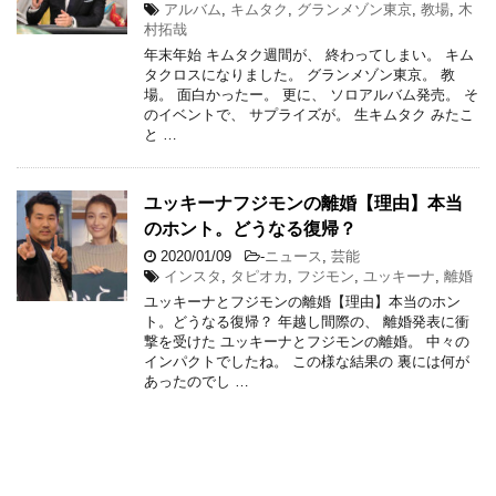
アルバム
,
キムタク
,
グランメゾン東京
,
教場
,
木
村拓哉
年末年始 キムタク週間が、 終わってしまい。 キム
タクロスになりました。 グランメゾン東京。 教
場。 面白かったー。 更に、 ソロアルバム発売。 そ
のイベントで、 サプライズが。 生キムタク みたこ
と …
ユッキーナフジモンの離婚【理由】本当
のホント。どうなる復帰？
2020/01/09
-
ニュース
,
芸能
インスタ
,
タピオカ
,
フジモン
,
ユッキーナ
,
離婚
ユッキーナとフジモンの離婚【理由】本当のホン
ト。どうなる復帰？ 年越し間際の、 離婚発表に衝
撃を受けた ユッキーナとフジモンの離婚。 中々の
インパクトでしたね。 この様な結果の 裏には何が
あったのでし …