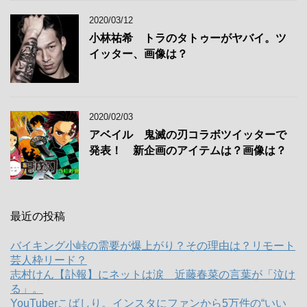
2020/03/12
小林祐希 トラのタトゥーがヤバイ。ツ
イッター、画像は？
2020/02/03
アベイル 鬼滅の刃コラボツイッターで
発表！ 新企画のアイテムは？画像は？
最近の投稿
バイキング小峠の需要が爆上がり？その理由は？リモート
芸人枠リード？
志村けん【訃報】にネットは涙 近藤春菜の言葉が「泣け
る」。
YouTuberこばしり。インスタにファンから5万件の“いい