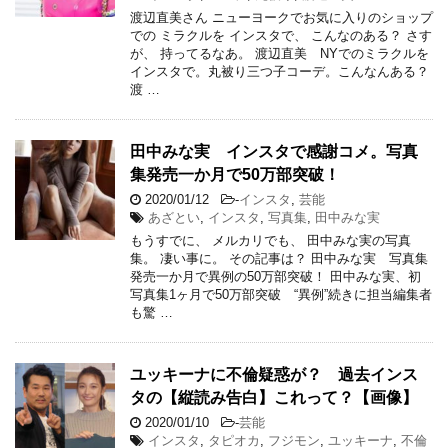
渡辺直美さん ニューヨークでお気に入りのショップ
での ミラクルを インスタで、 こんなのある？ さす
が、 持ってるなあ。 渡辺直美 NYでのミラクルを
インスタで。丸被り三つ子コーデ。こんなんある？
渡 …
田中みな実 インスタで感謝コメ。写真
集発売一か月で50万部突破！
2020/01/12
-
インスタ
,
芸能
あざとい
,
インスタ
,
写真集
,
田中みな実
もうすでに、 メルカリでも、 田中みな実の写真
集。 凄い事に。 その記事は？ 田中みな実 写真集
発売一か月で異例の50万部突破！ 田中みな実、初
写真集1ヶ月で50万部突破 “異例”続きに担当編集者
も驚 …
ユッキーナに不倫疑惑が？ 過去インス
タの【縦読み告白】これって？【画像】
2020/01/10
-
芸能
インスタ
,
タピオカ
,
フジモン
,
ユッキーナ
,
不倫