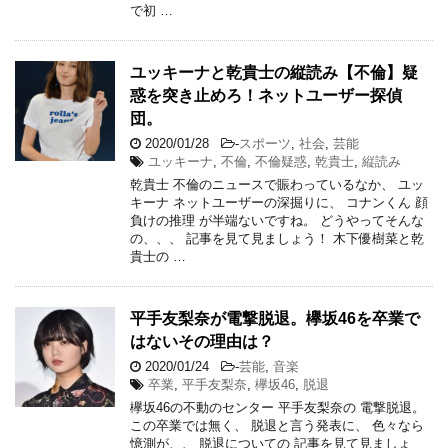
で初 …
ユッキーナと乾貴士の縦読み【不倫】疑
惑を突き止めろ！ネットユーザー探偵
団。
2020/01/28
-
スポーツ
,
社会
,
芸能
ユッキーナ
,
不倫
,
不倫疑惑
,
乾貴士
,
縦読み
乾貴士 不倫のニュースで賑わっているなか、 ユッ
キーナ ネットユーザーの深掘りに、 コナンくん 顔
負けの推理 が半端ないですね。 どうやってそんな
の、、、 記事を見て見ましょう！ 木下優樹菜と乾
貴士の …
平手友梨奈が電撃脱退。欅坂46を卒業で
はないその理由は？
2020/01/24
-
芸能
,
音楽
卒業
,
平手友梨奈
,
欅坂46
,
脱退
欅坂46の不動のセンター 平手友梨奈の 電撃脱退。
この卒業では無く、 脱退と言う発表に、 色々なら
憶測が、、 脱退についての 記事を見て見ましょ