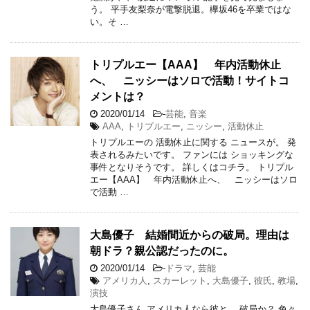
う。 平手友梨奈が電撃脱退。欅坂46を卒業ではな
い。そ …
トリプルエー【AAA】 年内活動休止
へ、 ニッシーはソロで活動！サイトコ
メントは？
2020/01/14
-
芸能
,
音楽
AAA
,
トリプルエー
,
ニッシー
,
活動休止
トリプルエーの 活動休止に関する ニュースが。 発
表されるみたいです。 ファンには ショッキングな
事件となりそうです。 詳しくはコチラ。 トリプル
エー【AAA】 年内活動休止へ、 ニッシーはソロ
で活動 …
大島優子 結婚間近からの破局。理由は
朝ドラ？親公認だったのに。
2020/01/14
-
ドラマ
,
芸能
アメリカ人
,
スカーレット
,
大島優子
,
彼氏
,
教場
,
演技
大島優子さん アメリカ人なら彼と、 破局か？ 色々