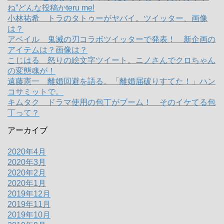
ね”どんな投稿かteru me!
小林祐希 トラのタトゥーがヤバイ。ツイッター、画像
は？
アベイル 鬼滅の刃コラボツイッターで発表！ 新企画の
アイテムは？画像は？
こじはる 怒りの絵文字ツイート。ニノさんでクロちゃん
の変態魂が！
遠藤憲一 離婚回避を語る。「離婚届破りすてた！」ハン
コサミットで。
キムタク ドラマ使用の包丁がブーム！ そのイケてる包
丁って？
アーカイブ
2020年4月
2020年3月
2020年2月
2020年1月
2019年12月
2019年11月
2019年10月