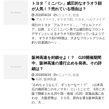
トヨタ「ミニバン」威圧的なオラオラ顔
が人気！？売れている理由は？
2019/04/24
-
ニュース
,
社会
アルファード
,
オラオラ顔
,
トヨタ
,
ベルファイア
現行のトヨタ「アルファード」、「ヴェルファイ
ア」以降、とくにミニバン系では威圧的なフロント
デザインといえるオラオラ顔が流行っているようで
す。 オラオラ顔の特徴は、大きなフロントグリルと
釣り目基調のヘッ …
阪神高速を封鎖せよ！？ G20開催期間
中、阪神高速の通行止めを発表。その詳
細は？
2019/04/24
-
ニュース
,
社会
G20
,
阪神高速
”止めちゃうなんて、ずっちーなー！？” （山本高
広の織田裕二のモノマネ） ということで、 6月に大
阪で開催される20ケ国・地域（G20）首脳会議に合
わせ、大阪府警は、２３日、府内を通る阪神高速で
の、大 …