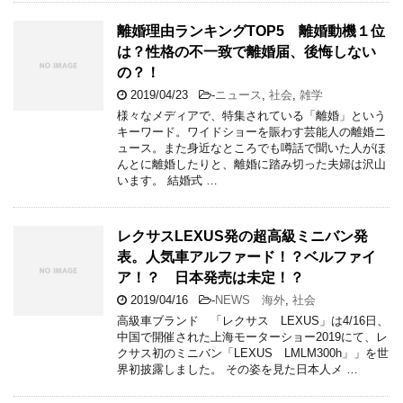
離婚理由ランキングTOP5 離婚動機１位
は？性格の不一致で離婚届、後悔しない
の？！
2019/04/23
-
ニュース
,
社会
,
雑学
様々なメディアで、特集されている「離婚」という
キーワード。ワイドショーを賑わす芸能人の離婚ニ
ュース。また身近なところでも噂話で聞いた人がほ
んとに離婚したりと、離婚に踏み切った夫婦は沢山
います。 結婚式 …
レクサスLEXUS発の超高級ミニバン発
表。人気車アルファード！？ベルファイ
ア！？ 日本発売は未定！？
2019/04/16
-
NEWS 海外
,
社会
高級車ブランド 「レクサス LEXUS」は4/16日、
中国で開催された上海モーターショー2019にて、レ
クサス初のミニバン「LEXUS LMLM300h」」を世
界初披露しました。 その姿を見た日本人メ …