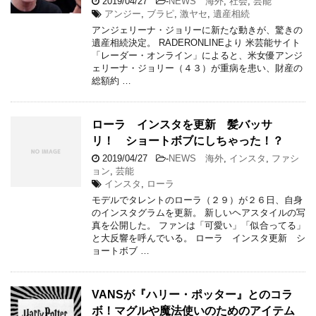
2019/04/27
-
NEWS 海外
,
社会
,
芸能
アンジー
,
ブラピ
,
激ヤセ
,
遺産相続
アンジェリーナ・ジョリーに新たな動きが、驚きの
遺産相続決定。 RADERONLINEより 米芸能サイト
「レーダー・オンライン」によると、米女優アンジ
ェリーナ・ジョリー（４３）が重病を患い、財産の
総額約 …
ローラ インスタを更新 髪バッサ
リ！ ショートボブにしちゃった！？
2019/04/27
-
NEWS 海外
,
インスタ
,
ファシ
ョン
,
芸能
インスタ
,
ローラ
モデルでタレントのローラ（２９）が２６日、自身
のインスタグラムを更新。 新しいヘアスタイルの写
真を公開した。 ファンは「可愛い」「似合ってる」
と大反響を呼んでいる。 ローラ インスタ更新 シ
ョートボブ …
VANSが『ハリー・ポッター』とのコラ
ボ！マグルや魔法使いのためのアイテム