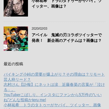
小林祐希 トラのタトゥーがヤバイ。ツ
イッター、画像は？
2020/02/03
アベイル 鬼滅の刃コラボツイッターで
発表！ 新企画のアイテムは？画像は？
最近の投稿
バイキング小峠の需要が爆上がり？その理由は？リモート
芸人枠リード？
志村けん【訃報】にネットは涙 近藤春菜の言葉が「泣け
る」。
YouTuberこばしり。インスタにファンから5万件の“いい
ね”どんな投稿かteru me!
小林祐希 トラのタトゥーがヤバイ。ツイッター、画像