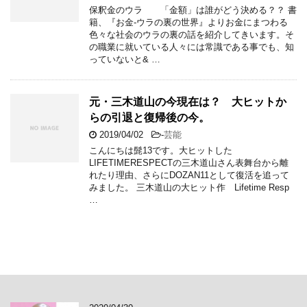
保釈金のウラ 「金額」は誰がどう決める？？ 書
籍、『お金-ウラの裏の世界』よりお金にまつわる
色々な社会のウラの裏の話を紹介してきいます。そ
の職業に就いている人々には常識である事でも、知
っていないと& …
元・三木道山の今現在は？ 大ヒットか
らの引退と復帰後の今。
2019/04/02
-
芸能
こんにちは髭13です。大ヒットした
LIFETIMERESPECTの三木道山さん表舞台から離
れたり理由、さらにDOZAN11として復活を追って
みました。 三木道山の大ヒット作 Lifetime Resp
…