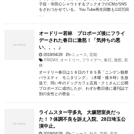
子役・寺田心シャウトするブックオフのCMがSNS
をざわつかせている。 You Tube再生回数も110万回
…
オードリー若林 プロポーズ後にフライ
デーされた春日に激怒！「気持ちの悪
い、、、」
2019/04/28
-
ニュース
,
芸能
FRIDAY
,
オードリー
,
フライデー
,
春日
,
激怒
,
若
林
オードリー春日は１８日のＴＢＳ系「ニンゲン観察
バラエティ モニタリング」（木曜・後８時）生放
送で、同い年のドッグカフェ店員・クミさんに公開
プロポーズに成功したが、わずか数日後に週刊誌で
別の女性との密会 …
ライムスター宇多丸 大腸憩室炎だっ
た！？体調不良を訴え入院、28日埼玉公
演中止。
2019/04/28
-
ニュース
,
社会
,
芸能
,
音楽