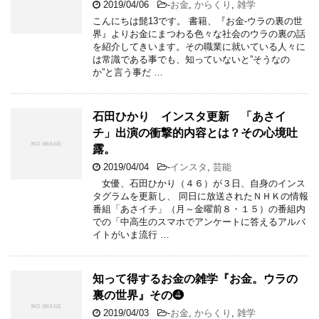
2019/04/06
-
お金
,
からくり
,
雑学
こんにちは髭13です。 書籍、『お金-ウラの裏の世
界』よりお金にまつわる色々な社会のウラの裏の話
を紹介してきいます。その職業に就いている人々に
は常識である事でも、知っていないと”そうなの
か”と言う事だ …
石田ひかり インスタ更新 「あさイ
チ」出演の衝撃的内容とは？その心境吐
露。
2019/04/04
-
インスタ
,
芸能
女優、石田ひかり（４６）が３日、自身のインス
タグラムを更新し、 同日に放送されたＮＨＫの情報
番組「あさイチ」（月～金曜前８・１５）の番組内
での「中高生のスマホでアンケートに答えるアルバ
イトがいま流行 …
知って得するお金の雑学『お金。ウラの
裏の世界』その❹
2019/04/03
-
お金
,
からくり
,
雑学