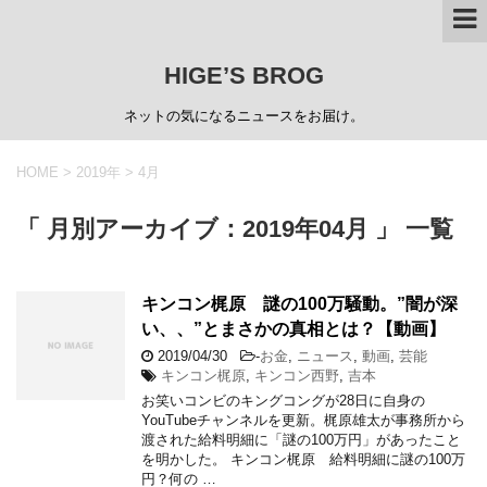
HIGE’S BROG
ネットの気になるニュースをお届け。
HOME
>
2019年
>
4月
「 月別アーカイブ：2019年04月 」 一覧
キンコン梶原 謎の100万騒動。”闇が深
い、、”とまさかの真相とは？【動画】
2019/04/30
-
お金
,
ニュース
,
動画
,
芸能
キンコン梶原
,
キンコン西野
,
吉本
お笑いコンビのキングコングが28日に自身の
YouTubeチャンネルを更新。梶原雄太が事務所から
渡された給料明細に「謎の100万円」があったこと
を明かした。 キンコン梶原 給料明細に謎の100万
円？何の …