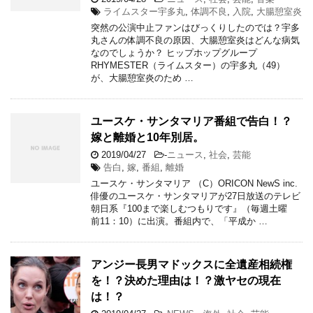
ライムスター宇多丸
,
体調不良
,
入院
,
大腸憩室炎
突然の公演中止ファンはびっくりしたのでは？宇多
丸さんの体調不良の原因、大腸憩室炎はどんな病気
なのでしょうか？ ヒップホップグループ
RHYMESTER（ライムスター）の宇多丸（49）
が、大腸憩室炎のため …
ユースケ・サンタマリア番組で告白！？
嫁と離婚と10年別居。
2019/04/27
-
ニュース
,
社会
,
芸能
告白
,
嫁
,
番組
,
離婚
ユースケ・サンタマリア （C）ORICON NewS inc.
俳優のユースケ・サンタマリアが27日放送のテレビ
朝日系『100まで楽しむつもりです』（毎週土曜
前11：10）に出演。番組内で、「平成か …
アンジー長男マドックスに全遺産相続権
を！？決めた理由は！？激ヤセの現在
は！？