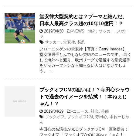
堂安律大型契約とは？プーマと結んだ、
日本人最高クラス超の10年10億円！？
2019/04/30
-
NEWS 海外
,
サッカー
,
スポー
ツ
サッカー
,
堂安律
,
契約
フローニンゲンの堂安律【写真：Getty Images】
堂安律選手とんでもない契約のニュースです。 若く
して海外へと渡り、欧州リーグで活躍する堂安選手
をサッカーファンなら知らない人はいないでしょ
う。 …
ブックオフCMの狙いは！？寺田心シャウ
トで過去のイメージを払拭！！本ねぇじ
ゃん！？
2019/04/29
-
ニュース
,
社会
,
芸能
ブックオフ
,
ブックオフCM
,
寺田心
,
本ねーじゃ
ん
寺田心の名演技が光るブックオフCM 画像提供：
ブックオフ 「ブックオフなのに本ねぇじゃん！」