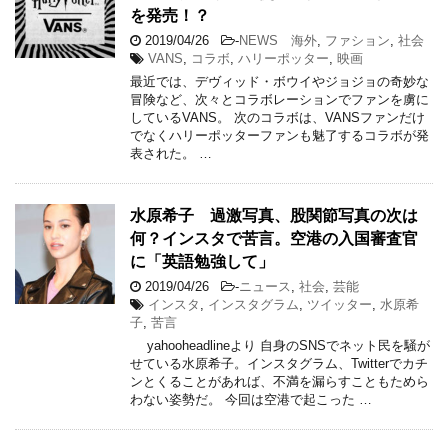
を発売！？
2019/04/26
-
NEWS 海外
,
ファション
,
社会
VANS
,
コラボ
,
ハリーポッター
,
映画
最近では、デヴィッド・ボウイやジョジョの奇妙な
冒険など、次々とコラボレーションでファンを虜に
しているVANS。 次のコラボは、VANSファンだけ
でなくハリーポッターファンも魅了するコラボが発
表された。 …
水原希子 過激写真、股関節写真の次は
何？インスタで苦言。空港の入国審査官
に「英語勉強して」
2019/04/26
-
ニュース
,
社会
,
芸能
インスタ
,
インスタグラム
,
ツイッター
,
水原希
子
,
苦言
yahooheadlineより 自身のSNSでネット民を騒が
せている水原希子。インスタグラム、Twitterでカチ
ンとくることがあれば、不満を漏らすこともためら
わない姿勢だ。 今回は空港で起こった …