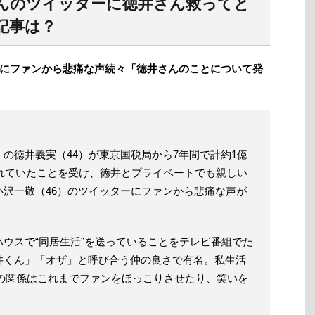
んのツイッターに徳井さん救ってと
記事は？
にファンから悲痛な声続々「徳井さんのことについて発
徳井義実（44）が東京国税局から7年間で計約1億
されていたことを受け、徳井とプライベートでも親しい
沢一敬（46）のツイッターにファンから悲痛な声が
ウスで“同居生活”を送っていることをテレビ番組でた
井くん」「オザ」と呼び合う仲の良さで有名。私生活
人の関係はこれまでファンをほっこりさせたり、笑いを