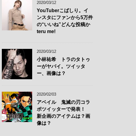
2020/03/12
YouTuberこばしり。イ
ンスタにファンから5万件
の“いいね”どんな投稿か
teru me!
2020/03/12
小林祐希 トラのタトゥ
ーがヤバイ。ツイッタ
ー、画像は？
2020/02/03
アベイル 鬼滅の刃コラ
ボツイッターで発表！
新企画のアイテムは？画
像は？