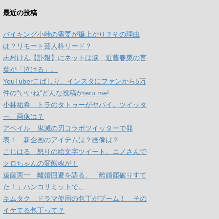
最近の投稿
バイキング小峠の需要が爆上がり？その理由
は？リモート芸人枠リード？
志村けん【訃報】にネットは涙 近藤春菜の言
葉が「泣ける」。
YouTuberこばしり。インスタにファンから5万
件の“いいね”どんな投稿かteru me!
小林祐希 トラのタトゥーがヤバイ。ツイッタ
ー、画像は？
アベイル 鬼滅の刃コラボツイッターで発
表！ 新企画のアイテムは？画像は？
こじはる 怒りの絵文字ツイート。ニノさんで
クロちゃんの変態魂が！
遠藤憲一 離婚回避を語る。「離婚届破りすて
た！」ハンコサミットで。
キムタク ドラマ使用の包丁がブーム！ その
イケてる包丁って？