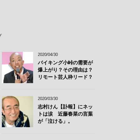
プ
2020/04/30
バイキング小峠の需要が
爆上がり？その理由は？
リモート芸人枠リード？
2020/03/30
志村けん【訃報】にネッ
トは涙 近藤春菜の言葉
が「泣ける」。