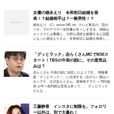
女優の徳永えり 令和初日結婚を発
表！？結婚相手は？一般男性！？
徳永えり （C）oricon ME inc. テレビ東京の「恋の
ツキ」でのアラサー女性像が生々しすぎる、清純な
ルックスとは裏腹に、大胆な演技を披露すると話題
になった徳永えりさん 令和初日に結婚を発表し …
「グッとラック」志らくさんMCで9/30ス
タート！TBSの午前の顔に。その意気込
みは？
志らくさん 午前の顔に決定したようです。 情報番
組「グッとラック！」に出演する（左から）国山ハ
センアナ、立川志らくさん、若林有子アナ ＝TBS提
供 が中々批判的な意見も多くて、、 グッとラック
どんな …
工藤静香 インスタに制限を。フォロワ
ー以外は、別で大暴れ！