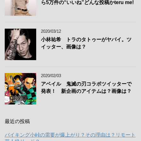
ら5万件の“いいね”どんな投稿かteru me!
2020/03/12
小林祐希 トラのタトゥーがヤバイ。ツ
イッター、画像は？
2020/02/03
アベイル 鬼滅の刃コラボツイッターで
発表！ 新企画のアイテムは？画像は？
最近の投稿
バイキング小峠の需要が爆上がり？その理由は？リモート