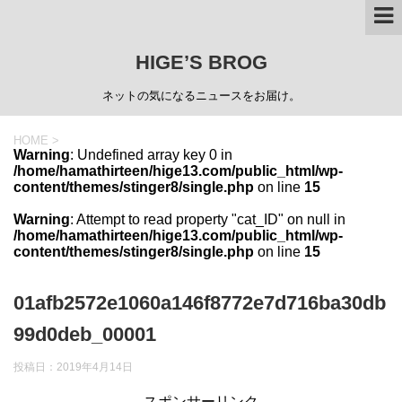
HIGE’S BROG
ネットの気になるニュースをお届け。
HOME
>
Warning
: Undefined array key 0 in
/home/hamathirteen/hige13.com/public_html/wp-
content/themes/stinger8/single.php
on line
15
Warning
: Attempt to read property "cat_ID" on null in
/home/hamathirteen/hige13.com/public_html/wp-
content/themes/stinger8/single.php
on line
15
01afb2572e1060a146f8772e7d716ba30db
99d0deb_00001
投稿日：
2019年4月14日
スポンサーリンク