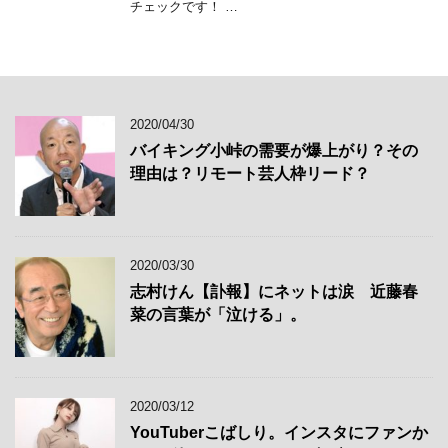
チェックです！ …
2020/04/30
バイキング小峠の需要が爆上がり？その
理由は？リモート芸人枠リード？
2020/03/30
志村けん【訃報】にネットは涙 近藤春
菜の言葉が「泣ける」。
2020/03/12
YouTuberこばしり。インスタにファンか