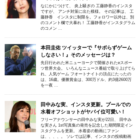
なにかにつけて、 炎上騒ぎの 工藤静香のインスタ
ですが、 アンチ対策に出た模様。 その記事は、 工
藤静香 インスタに制限を。フォロワー以外は、別
のコメント欄で大暴れ！ 工藤静香がインスタグラム
のコメン …
本田圭佑 ツイッターで『サボらずゲーム
しなさい！』そのメッセージは？
先日行われた米ニューヨークで開催されたeスポー
ツ世界大会。 いろんなニュース番組で取り上げてら
れ、人気ゲーム フオートナイトの頂点にたったの
は、16歳。優勝賞金は、300万ドル、約3億2600万
を一夜 …
田中みな実、インスタ更新。プールでの
水着オフショットがヤバイ位可愛い！
フリーアナウンサーの田中みな実が22日、 田中み
な実さん 1st写真集の発売を記念した期間限定イン
スタグラムを更新。 水着姿の動画にファン
は、、、、。 ソレでは記事、インスタの投稿動画