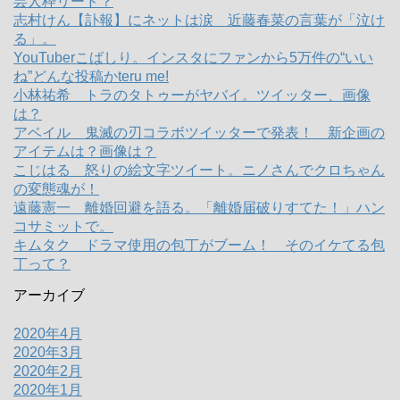
芸人枠リード？
志村けん【訃報】にネットは涙 近藤春菜の言葉が「泣け
る」。
YouTuberこばしり。インスタにファンから5万件の“いい
ね”どんな投稿かteru me!
小林祐希 トラのタトゥーがヤバイ。ツイッター、画像
は？
アベイル 鬼滅の刃コラボツイッターで発表！ 新企画の
アイテムは？画像は？
こじはる 怒りの絵文字ツイート。ニノさんでクロちゃん
の変態魂が！
遠藤憲一 離婚回避を語る。「離婚届破りすてた！」ハン
コサミットで。
キムタク ドラマ使用の包丁がブーム！ そのイケてる包
丁って？
アーカイブ
2020年4月
2020年3月
2020年2月
2020年1月