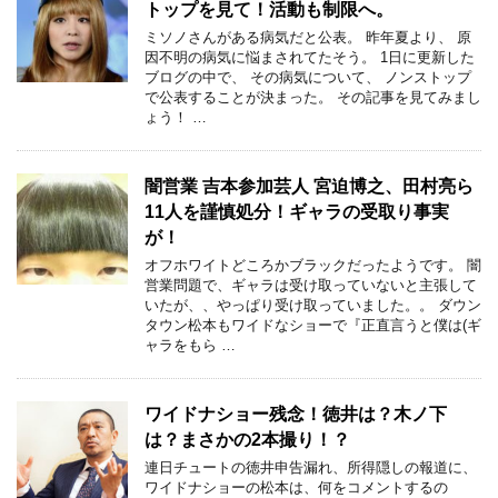
トップを見て！活動も制限へ。
ミソノさんがある病気だと公表。 昨年夏より、 原
因不明の病気に悩まされてたそう。 1日に更新した
ブログの中で、 その病気について、 ノンストップ
で公表することが決まった。 その記事を見てみまし
ょう！ …
闇営業 吉本参加芸人 宮迫博之、田村亮ら
11人を謹慎処分！ギャラの受取り事実
が！
オフホワイトどころかブラックだったようです。 闇
営業問題で、ギャラは受け取っていないと主張して
いたが、、やっぱり受け取っていました。。 ダウン
タウン松本もワイドなショーで『正直言うと僕は(ギ
ャラをもら …
ワイドナショー残念！徳井は？木ノ下
は？まさかの2本撮り！？
連日チュートの徳井申告漏れ、所得隠しの報道に、
ワイドナショーの松本は、何をコメントするの