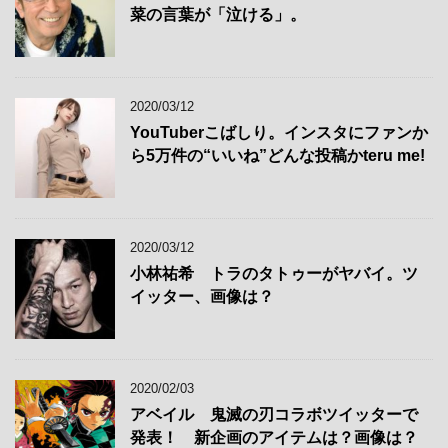
菜の言葉が「泣ける」。
2020/03/12
YouTuberこばしり。インスタにファンか
ら5万件の“いいね”どんな投稿かteru me!
2020/03/12
小林祐希 トラのタトゥーがヤバイ。ツ
イッター、画像は？
2020/02/03
アベイル 鬼滅の刃コラボツイッターで
発表！ 新企画のアイテムは？画像は？