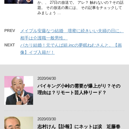
か、、 27日の放送で。 アレ？ 触れないの？その話
題。 その放送の裏には、 その記事をチェックして
みましょう …
PREV
メイプル安藤なつ結婚 壇蜜に続きいい夫婦の日に。
相手は介護職一般男性。
NEXT
バカリ結婚！元でんぱ組.incの夢眠ねむさんと。【画
像】イブ入籍だ！
2020/04/30
バイキング小峠の需要が爆上がり？その
理由は？リモート芸人枠リード？
2020/03/30
志村けん【訃報】にネットは涙 近藤春