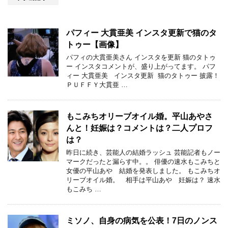
パフィー 大貫亜美 インスタ更新で猫のタ
トゥー【画像】
パフィの大貫亜美さん インスタを更新 猫のタトゥ
ー インスタコメントが、盛り上がってます。 パフ
ィー 大貫亜美 インスタ更新 猫のタトゥー 披露！
ＰＵＦＦＹ大貫亜 …
もこみちオリーブオイル婚。平山あやさ
んと！妊娠は？コメントは？二人プロフ
は？
昨日に続き、芸能人の結婚ラッシュ 芸能記者もノー
マークだったと漏らす中。。 俳優の速水もこみちと
女優の平山あや 結婚を発表しました。 もこみちオ
リーブオイル婚。 相手は平山あや 妊娠は？ 速水
もこみち …
ミソノ、自身の病気を公表！7日のノンス