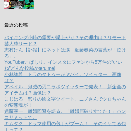
最近の投稿
バイキング小峠の需要が爆上がり？その理由は？リモート
芸人枠リード？
志村けん【訃報】にネットは涙 近藤春菜の言葉が「泣け
る」。
YouTuberこばしり。インスタにファンから5万件の“いい
ね”どんな投稿かteru me!
小林祐希 トラのタトゥーがヤバイ。ツイッター、画像
は？
アベイル 鬼滅の刃コラボツイッターで発表！ 新企画の
アイテムは？画像は？
こじはる 怒りの絵文字ツイート。ニノさんでクロちゃん
の変態魂が！
遠藤憲一 離婚回避を語る。「離婚届破りすてた！」ハン
コサミットで。
キムタク ドラマ使用の包丁がブーム！ そのイケてる包
丁って？