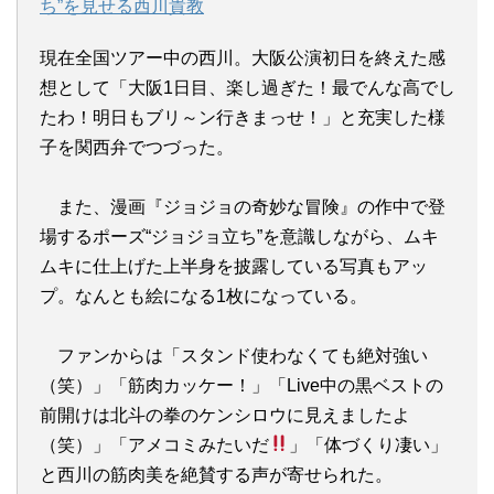
ち”を見せる西川貴教
現在全国ツアー中の西川。大阪公演初日を終えた感
想として「大阪1日目、楽し過ぎた！最でんな高でし
たわ！明日もブリ～ン行きまっせ！」と充実した様
子を関西弁でつづった。
また、漫画『ジョジョの奇妙な冒険』の作中で登
場するポーズ“ジョジョ立ち”を意識しながら、ムキ
ムキに仕上げた上半身を披露している写真もアッ
プ。なんとも絵になる1枚になっている。
ファンからは「スタンド使わなくても絶対強い
（笑）」「筋肉カッケー！」「Live中の黒ベストの
前開けは北斗の拳のケンシロウに見えましたよ
（笑）」「アメコミみたいだ
」「体づくり凄い」
と西川の筋肉美を絶賛する声が寄せられた。