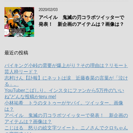
2020/02/03
アベイル 鬼滅の刃コラボツイッターで
発表！ 新企画のアイテムは？画像は？
最近の投稿
バイキング小峠の需要が爆上がり？その理由は？リモート
芸人枠リード？
志村けん【訃報】にネットは涙 近藤春菜の言葉が「泣け
る」。
YouTuberこばしり。インスタにファンから5万件の“いい
ね”どんな投稿かteru me!
小林祐希 トラのタトゥーがヤバイ。ツイッター、画像
は？
アベイル 鬼滅の刃コラボツイッターで発表！ 新企画の
アイテムは？画像は？
こじはる 怒りの絵文字ツイート。ニノさんでクロちゃん