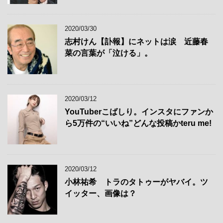
2020/03/30
志村けん【訃報】にネットは涙 近藤春
菜の言葉が「泣ける」。
2020/03/12
YouTuberこばしり。インスタにファンか
ら5万件の“いいね”どんな投稿かteru me!
2020/03/12
小林祐希 トラのタトゥーがヤバイ。ツ
イッター、画像は？