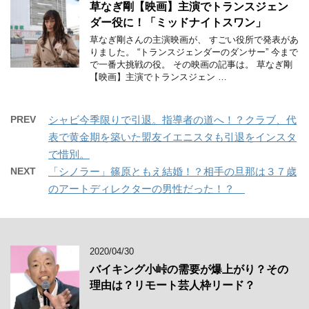
草なぎ剛【映画】主演でトランスジェン
ダー役に！「ミッドナイトスワン」
草なぎ剛さんの主演映画が、 すごい役所で発表があ
りました。 “トランスジェンダーのダンサー” 今まで
で一番大挑戦の役。 その映画の記事は。 草なぎ剛
【映画】主演でトランスジェン …
PREV
シャビ今季限りで引退。指導者の道へ！？クラブ、代
表で黄金期を築いた盟友イエニスタも引退をインスタ
で惜別。
NEXT
「シノラー」篠原ともえ結婚！？相手の旦那は３７歳
のアートディレクターの男性だった！？
2020/04/30
バイキング小峠の需要が爆上がり？その
理由は？リモート芸人枠リード？