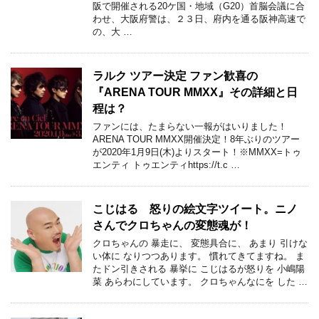
阪で開催される20ケ国・地域（G20）首脳会議に合
わせ、大阪府警は、２３日、府内を通る阪神高速で
の、大 …
ラルク ツアー決定 ファン歓喜の
『ARENA TOUR MMXX』その詳細と日
程は？
ファンには、たまらない一報がはいりました！
ARENA TOUR MMXX開催決定！8年ぶりのツアー
が2020年1月9日(木)よりスタート！※MMXX=トゥ
エンティ トゥエンティhttps://t.c …
こじはる 怒りの絵文字ツイート。ニノ
さんでクロちゃんの変態魂が！
クロちゃんの 暴走に、 変態具合に、 あまり 引けな
い体に なりつつあります。 慣れてきてますね。 ま
たドン引きされる 暴挙に こじはるが怒りを 小嶋陽
菜 あらわにしています。 クロちゃんなにを した …