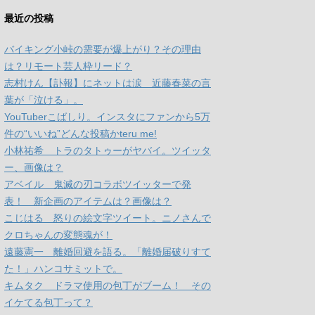
最近の投稿
バイキング小峠の需要が爆上がり？その理由
は？リモート芸人枠リード？
志村けん【訃報】にネットは涙 近藤春菜の言
葉が「泣ける」。
YouTuberこばしり。インスタにファンから5万
件の“いいね”どんな投稿かteru me!
小林祐希 トラのタトゥーがヤバイ。ツイッタ
ー、画像は？
アベイル 鬼滅の刃コラボツイッターで発
表！ 新企画のアイテムは？画像は？
こじはる 怒りの絵文字ツイート。ニノさんで
クロちゃんの変態魂が！
遠藤憲一 離婚回避を語る。「離婚届破りすて
た！」ハンコサミットで。
キムタク ドラマ使用の包丁がブーム！ その
イケてる包丁って？