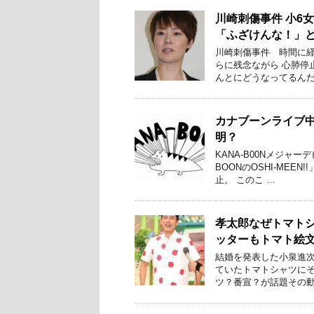
川崎刺傷事件 小6
「ふざけんな！」
川崎刺傷事件 時間に経
らに残念ながら 心肺停
んとにどうなってるんだ
カナブーンライブ
明？
KANA-B00Nメジャ
BOONのOSHI-ME
止。 このこ …
孝太郎なぜトマト
ッターもトマト絵
結婚を発表した小泉進次
ていたトマトシャツにそ
ツ？番宣？が話題その動