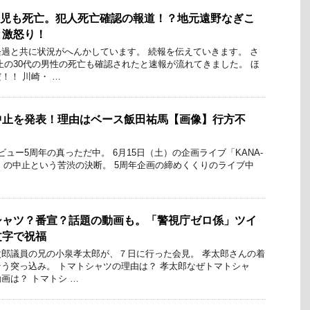
女児も死亡。犯人死亡確認の報道！？地元遠野なぎこ
と激怒り！
過と共に状況がへんかしています。 続報を伝えていきます。 さ
止の30代の男性の死亡も確認されたと速報が流れてきました。 ほ
！！ 川崎・ …
中止を発表！理由はベース飯田祐馬【画像】行方不
ーデビュー5周年の真っただ中。 6月15日（土）の企画ライブ「KANA-
EN!!」の中止という苦渋の決断。 5周年企画の締めくくりのライブ中
シャツ？番宣？話題の動画も。「警視庁ゼロ係」ツイ
文字で祝福
郎議員の兄の小泉孝太郎が、７日に行った会見。 孝太郎さんの着
う突っ込み。 トマトシャツの理由は？ 孝太郎なぜトマトシャ
画は？ トマトシ …