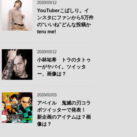
2020/03/12
YouTuberこばしり。イ
ンスタにファンから5万件
の“いいね”どんな投稿か
teru me!
2020/03/12
小林祐希 トラのタトゥ
ーがヤバイ。ツイッタ
ー、画像は？
2020/02/03
アベイル 鬼滅の刃コラ
ボツイッターで発表！
新企画のアイテムは？画
像は？