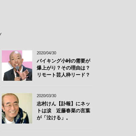
プ
2020/04/30
バイキング小峠の需要が
爆上がり？その理由は？
リモート芸人枠リード？
2020/03/30
志村けん【訃報】にネッ
トは涙 近藤春菜の言葉
が「泣ける」。