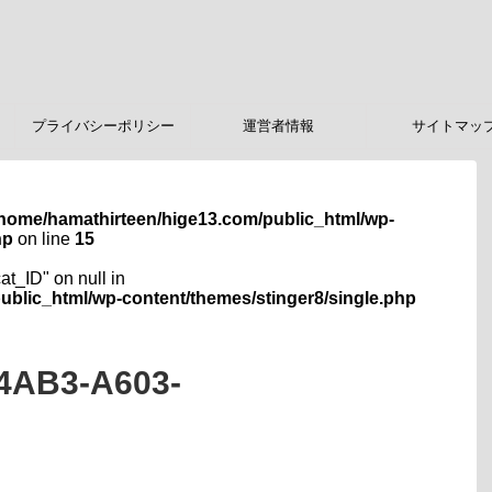
プライバシーポリシー
運営者情報
サイトマッ
/home/hamathirteen/hige13.com/public_html/wp-
hp
on line
15
cat_ID" on null in
ublic_html/wp-content/themes/stinger8/single.php
4AB3-A603-