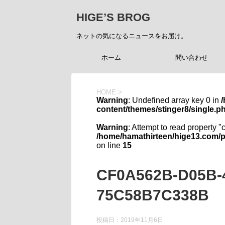
HIGE’S BROG
ネットの気になるニュースをお届け。
ホーム
問い合わせ
HOME
>
Warning
: Undefined array key 0 in
content/themes/stinger8/single.p
Warning
: Attempt to read property "
/home/hamathirteen/hige13.com/p
on line
15
CF0A562B-D05B-
75C58B7C338B
投稿日：
2019年11月6日