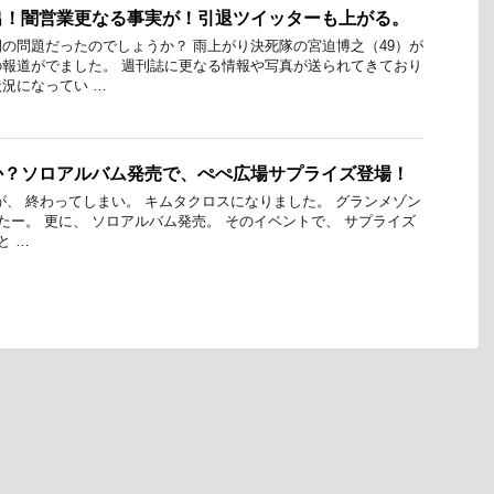
出！闇営業更なる事実が！引退ツイッターも上がる。
の問題だったのでしょうか？ 雨上がり決死隊の宮迫博之（49）が
報道がでました。 週刊誌に更なる情報や写真が送られてきており
況になってい …
か？ソロアルバム発売で、ぺぺ広場サプライズ登場！
が、 終わってしまい。 キムタクロスになりました。 グランメゾン
ったー。 更に、 ソロアルバム発売。 そのイベントで、 サプライズ
と …