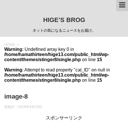
HIGE’S BROG
ネットの気になるニュースをお届け。
HOME
>
Warning
: Undefined array key 0 in
/home/hamathirteen/hige13.com/public_html/wp-
content/themes/stinger8/single.php
on line
15
Warning
: Attempt to read property "cat_ID" on null in
/home/hamathirteen/hige13.com/public_html/wp-
content/themes/stinger8/single.php
on line
15
image-8
投稿日：
2019年9月19日
スポンサーリンク