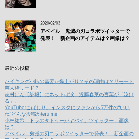
2020/02/03
アベイル 鬼滅の刃コラボツイッターで
発表！ 新企画のアイテムは？画像は？
最近の投稿
バイキング小峠の需要が爆上がり？その理由は？リモート
芸人枠リード？
志村けん【訃報】にネットは涙 近藤春菜の言葉が「泣け
る」。
YouTuberこばしり。インスタにファンから5万件の“いい
ね”どんな投稿かteru me!
小林祐希 トラのタトゥーがヤバイ。ツイッター、画像
は？
アベイル 鬼滅の刃コラボツイッターで発表！ 新企画の