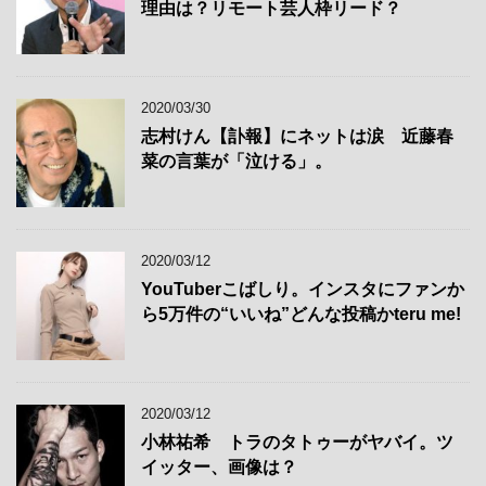
理由は？リモート芸人枠リード？
2020/03/30
志村けん【訃報】にネットは涙 近藤春
菜の言葉が「泣ける」。
2020/03/12
YouTuberこばしり。インスタにファンか
ら5万件の“いいね”どんな投稿かteru me!
2020/03/12
小林祐希 トラのタトゥーがヤバイ。ツ
イッター、画像は？