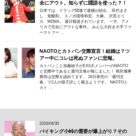
全にアウト。知らずに隠語を使った？！
日本では、ドラッグ関連で逮捕が続出。 田代まさ
し 覚醒剤。 スノボ国母和宏。大麻。 沢尻エリ
カ MDMA。 連日報道されています。 一方、アメ
リカで完全にアウトな事件。 みんな大好き大手ファ
ーストフー …
NAOTOとカトパン交際宣言！結婚は？ツ
アー中にコレは死ぬファンに悲報。
カトパンこと加藤綾子がEXILEメンバーのNAOTO
と交際中であると週刊文春が報じました！ 両所属事
務所は交際を認めてます。 26日発売の「週刊文
春」で2人の様子詳しく載るようです。 NAOTOと
カト …
2020/04/30
バイキング小峠の需要が爆上がり？その