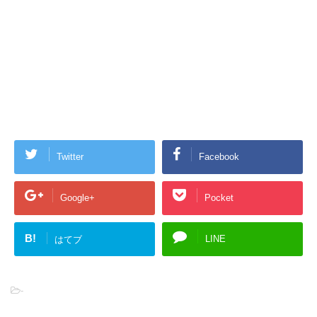
Twitter
Facebook
Google+
Pocket
B!
LINE
はてブ
-