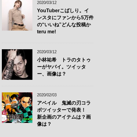
2020/03/12
YouTuberこばしり。イ
ンスタにファンから5万件
の“いいね”どんな投稿か
teru me!
2020/03/12
小林祐希 トラのタトゥ
ーがヤバイ。ツイッタ
ー、画像は？
2020/02/03
アベイル 鬼滅の刃コラ
ボツイッターで発表！
新企画のアイテムは？画
像は？