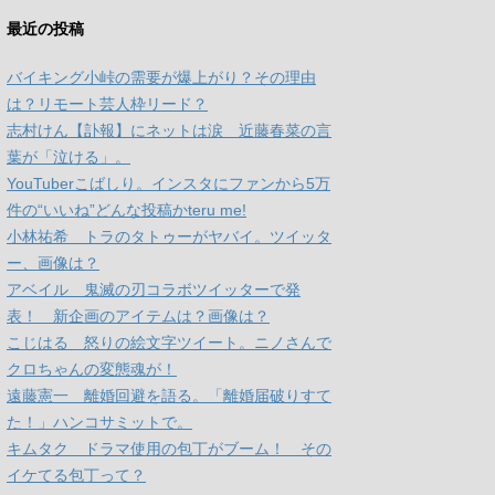
最近の投稿
バイキング小峠の需要が爆上がり？その理由
は？リモート芸人枠リード？
志村けん【訃報】にネットは涙 近藤春菜の言
葉が「泣ける」。
YouTuberこばしり。インスタにファンから5万
件の“いいね”どんな投稿かteru me!
小林祐希 トラのタトゥーがヤバイ。ツイッタ
ー、画像は？
アベイル 鬼滅の刃コラボツイッターで発
表！ 新企画のアイテムは？画像は？
こじはる 怒りの絵文字ツイート。ニノさんで
クロちゃんの変態魂が！
遠藤憲一 離婚回避を語る。「離婚届破りすて
た！」ハンコサミットで。
キムタク ドラマ使用の包丁がブーム！ その
イケてる包丁って？