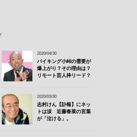
プ
2020/04/30
バイキング小峠の需要が
爆上がり？その理由は？
リモート芸人枠リード？
2020/03/30
志村けん【訃報】にネッ
トは涙 近藤春菜の言葉
が「泣ける」。