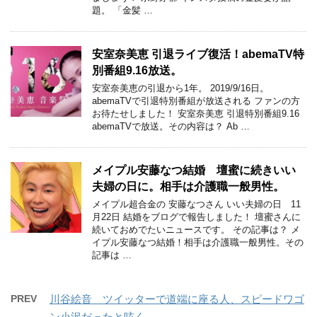
題。 「金髪 …
安室奈美恵 引退ライブ復活！abemaTV特
別番組9.16放送。
安室奈美恵の引退から1年。 2019/9/16日。
abemaTVで引退特別番組が放送される ファンの方
お待たせしました！ 安室奈美恵 引退特別番組9.16
abemaTVで放送。その内容は？ Ab …
メイプル安藤なつ結婚 壇蜜に続きいい
夫婦の日に。相手は介護職一般男性。
メイプル超合金の 安藤なつさん いい夫婦の日 11
月22日 結婚をブログで報告しました！ 壇蜜さんに
続いておめでたいニュースです。 その記事は？ メ
イプル安藤なつ結婚！相手は介護職一般男性。その
記事は …
PREV
川谷絵音 ツイッターで道端に座る人、スピードワゴ
ン小沢だったと呟く。