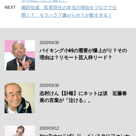
NEXT
織田信成 監督辞任の本当の理由をブログで公
開！？ モラハラ？嫌がらせ？が酷すぎる！
2020/04/30
バイキング小峠の需要が爆上がり？その
理由は？リモート芸人枠リード？
2020/03/30
志村けん【訃報】にネットは涙 近藤春
菜の言葉が「泣ける」。
2020/03/12