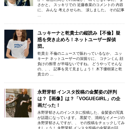
さかと。 スッキリでの 近藤春菜のコメントの 内容
に、 みんな 考えさせられ、 涙しました。 その記事
…
ユッキーナと乾貴士の縦読み【不倫】疑
惑を突き止めろ！ネットユーザー探偵
団。
乾貴士 不倫のニュースで賑わっているなか、 ユッ
キーナ ネットユーザーの深掘りに、 コナンくん 顔
負けの推理 が半端ないですね。 どうやってそんな
の、、、 記事を見て見ましょう！ 木下優樹菜と乾
貴士の …
永野芽郁 インスタ投稿の金髪姿の評判
は？【画像】は？「VOGUEGIRL」の企
画だった！
永野芽郁さんのインスタに投稿した、金髪姿の写真
が話題になっています。 黒髪で、清純なイメージの
永野芽郁さんですが、、 その投稿をチェックしてみ
ましょう！ 永野芽郁 インスタ投稿の金髪姿が話