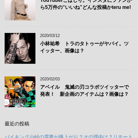
YouTuberこばしり。インスタにファンか
ら5万件の“いいね”どんな投稿かteru me!
2020/03/12
小林祐希 トラのタトゥーがヤバイ。ツ
イッター、画像は？
2020/02/03
アベイル 鬼滅の刃コラボツイッターで
発表！ 新企画のアイテムは？画像は？
最近の投稿
バイキング小峠の需要が爆上がり？その理由は？リモート