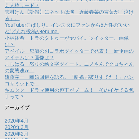
芸人枠リード？
志村けん【訃報】にネットは涙 近藤春菜の言葉が「泣け
る」。
YouTuberこばしり。インスタにファンから5万件の“いい
ね”どんな投稿かteru me!
小林祐希 トラのタトゥーがヤバイ。ツイッター、画像
は？
アベイル 鬼滅の刃コラボツイッターで発表！ 新企画の
アイテムは？画像は？
こじはる 怒りの絵文字ツイート。ニノさんでクロちゃん
の変態魂が！
遠藤憲一 離婚回避を語る。「離婚届破りすてた！」ハン
コサミットで。
キムタク ドラマ使用の包丁がブーム！ そのイケてる包
丁って？
アーカイブ
2020年4月
2020年3月
2020年2月