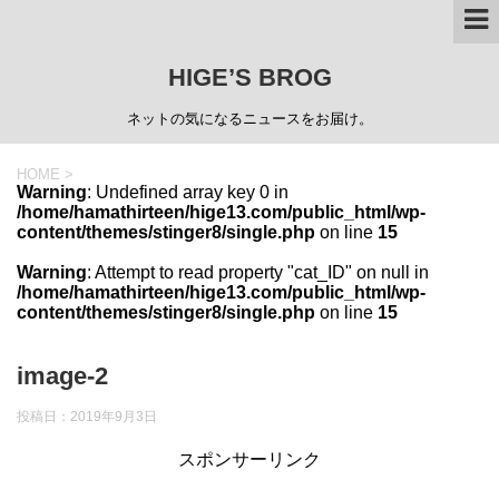
HIGE’S BROG
ネットの気になるニュースをお届け。
HOME
>
Warning
: Undefined array key 0 in
/home/hamathirteen/hige13.com/public_html/wp-
content/themes/stinger8/single.php
on line
15
Warning
: Attempt to read property "cat_ID" on null in
/home/hamathirteen/hige13.com/public_html/wp-
content/themes/stinger8/single.php
on line
15
image-2
投稿日：
2019年9月3日
スポンサーリンク