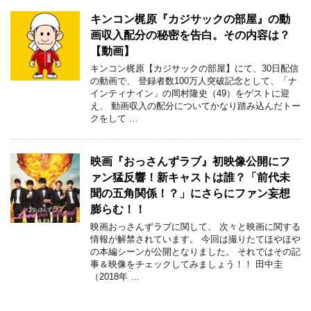
キンコン梶原『カジサックの部屋』の動
画収入配分の秘密を告白。その内容は？
【動画】
キンコン梶原【カジサックの部屋】にて、30日配信
の動画で、 登録者数100万人突破記念として、「ナ
インティナイン」の岡村隆史（49）をゲストに迎
え、 動画収入の配分についてかなり踏み込んだトー
クをして …
映画『おっさんずラブ』初映像公開にフ
ァン猛反響！新キャストは誰？「前代未
聞の五角関係！？」にさらにファン妄想
膨らむ！！
映画おっさんずラブに関して、 次々と映画に関する
情報が解禁されています。 今回は撮りたてほやほや
の本編シーンが公開となりました。 それではその記
事＆映像をチェックしてみましょう！！ 田中圭
（2018年 …