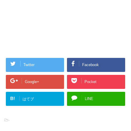
Twitter
Facebook
Google+
Pocket
B!
LINE
はてブ
-