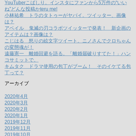
YouTuberこばしり。インスタにファンから5万件の“いい
ね”どんな投稿かteru me!
小林祐希 トラのタトゥーがヤバイ。ツイッター、画像
は？
アベイル 鬼滅の刃コラボツイッターで発表！ 新企画の
アイテムは？画像は？
こじはる 怒りの絵文字ツイート。ニノさんでクロちゃん
の変態魂が！
遠藤憲一 離婚回避を語る。「離婚届破りすてた！」ハン
コサミットで。
キムタク ドラマ使用の包丁がブーム！ そのイケてる包
丁って？
アーカイブ
2020年4月
2020年3月
2020年2月
2020年1月
2019年12月
2019年11月
2019年10月