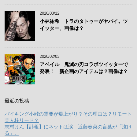
2020/03/12
小林祐希 トラのタトゥーがヤバイ。ツ
イッター、画像は？
2020/02/03
アベイル 鬼滅の刃コラボツイッターで
発表！ 新企画のアイテムは？画像は？
最近の投稿
バイキング小峠の需要が爆上がり？その理由は？リモート
芸人枠リード？
志村けん【訃報】にネットは涙 近藤春菜の言葉が「泣け
る」。