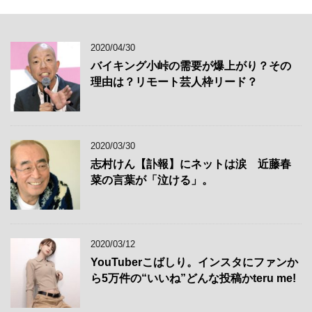
2020/04/30
バイキング小峠の需要が爆上がり？その
理由は？リモート芸人枠リード？
2020/03/30
志村けん【訃報】にネットは涙 近藤春
菜の言葉が「泣ける」。
2020/03/12
YouTuberこばしり。インスタにファンか
ら5万件の“いいね”どんな投稿かteru me!