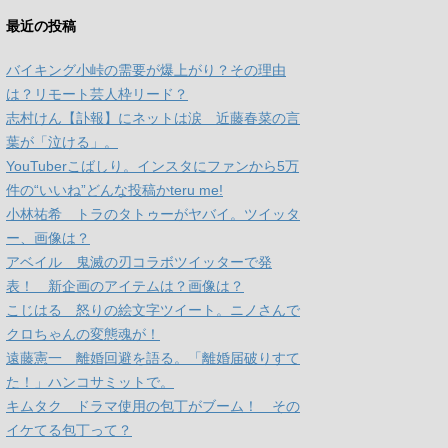
最近の投稿
バイキング小峠の需要が爆上がり？その理由
は？リモート芸人枠リード？
志村けん【訃報】にネットは涙 近藤春菜の言
葉が「泣ける」。
YouTuberこばしり。インスタにファンから5万
件の“いいね”どんな投稿かteru me!
小林祐希 トラのタトゥーがヤバイ。ツイッタ
ー、画像は？
アベイル 鬼滅の刃コラボツイッターで発
表！ 新企画のアイテムは？画像は？
こじはる 怒りの絵文字ツイート。ニノさんで
クロちゃんの変態魂が！
遠藤憲一 離婚回避を語る。「離婚届破りすて
た！」ハンコサミットで。
キムタク ドラマ使用の包丁がブーム！ その
イケてる包丁って？