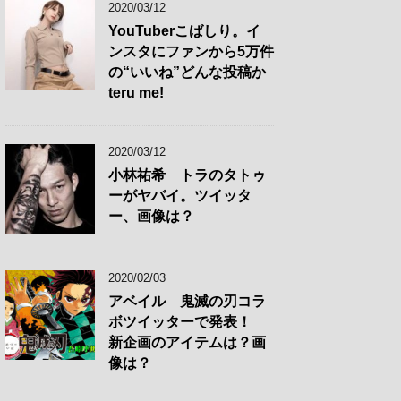
2020/03/12
YouTuberこばしり。イ
ンスタにファンから5万件
の“いいね”どんな投稿か
teru me!
2020/03/12
小林祐希 トラのタトゥ
ーがヤバイ。ツイッタ
ー、画像は？
2020/02/03
アベイル 鬼滅の刃コラ
ボツイッターで発表！
新企画のアイテムは？画
像は？