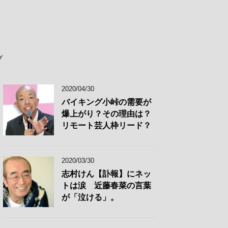
プ
2020/04/30
バイキング小峠の需要が
爆上がり？その理由は？
リモート芸人枠リード？
2020/03/30
志村けん【訃報】にネッ
トは涙 近藤春菜の言葉
が「泣ける」。