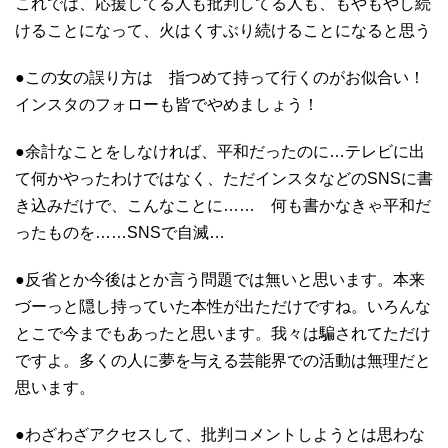
これでは、応援してる人も批判してる人も、もやもやし続
けることになって、火はくすぶり続けることになると思う
●この女の誤り方は 指つめて持って行くのがお似合い！
インスタのフォローも皆でやめましょう！
●余計なことをしなければ、平和だったのに…テレビに出
て何かやったわけではなく、ただインスタなどのSNSに書
き込みだけで、こんなことに…… 何も書かなきゃ平和だ
ったものを……SNSで自滅…
●反省とか今後はとか言う問題では無いと思います。本来
づーっと隠し持っていた本性が出ただけですね。いろんな
とこで今までもあったと思います。我々は騙されてただけ
ですよ。多くの人に夢を与える芸能界での活動は無理だと
思います。
●わざわざアクセスして、批判コメントしようとは思わな