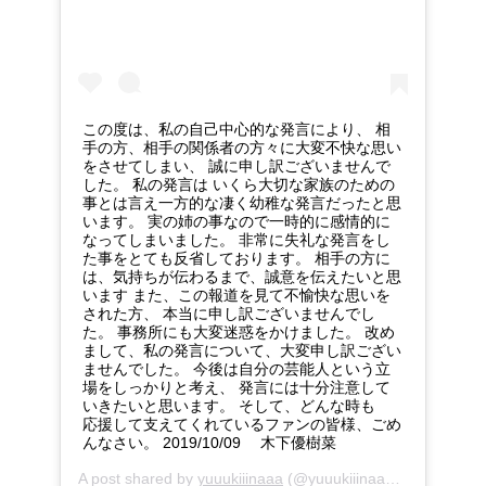
この度は、私の自己中心的な発言により、 相
手の方、相手の関係者の方々に大変不快な思い
をさせてしまい、 誠に申し訳ございませんで
した。 私の発言は いくら大切な家族のための
事とは言え一方的な凄く幼稚な発言だったと思
います。 実の姉の事なので一時的に感情的に
なってしまいました。 非常に失礼な発言をし
た事をとても反省しております。 相手の方に
は、気持ちが伝わるまで、誠意を伝えたいと思
います また、この報道を見て不愉快な思いを
された方、 本当に申し訳ございませんでし
た。 事務所にも大変迷惑をかけました。 改め
まして、私の発言について、大変申し訳ござい
ませんでした。 今後は自分の芸能人という立
場をしっかりと考え、 発言には十分注意して
いきたいと思います。 そして、どんな時も
応援して支えてくれているファンの皆様、ごめ
んなさい。 2019/10/09 木下優樹菜
A post shared by
yuuukiiinaaa
(@yuuukiiinaaa) on
Oct 9, 2