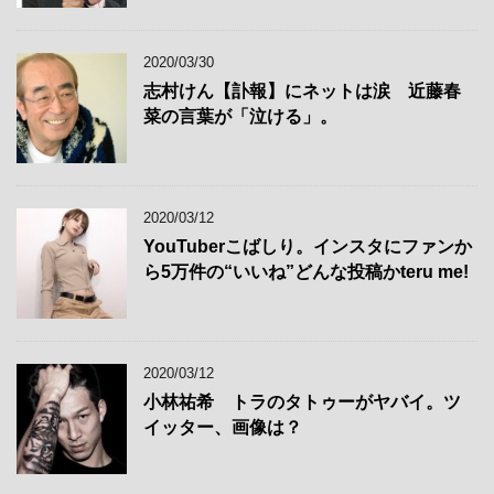
2020/03/30
志村けん【訃報】にネットは涙 近藤春
菜の言葉が「泣ける」。
2020/03/12
YouTuberこばしり。インスタにファンか
ら5万件の“いいね”どんな投稿かteru me!
2020/03/12
小林祐希 トラのタトゥーがヤバイ。ツ
イッター、画像は？