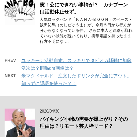
実！公にできない事情が？ カナブーン
は活動休止せず。
人気ロックバンド「ＫＡＮＡ-ＢＯＯＮ」のベース・
飯田祐馬（めしだゆうま）が、今月５日から行方が
分からなくなっている件。 さらに本人と連絡が取れ
ていない状態が続いており、携帯電話を持ったまま
行方不明にな …
PREV
ユッキーナ活動自粛。スッキリでタピオカ騒動に加藤
浩次は？恫喝dm画像は？
NEXT
米マクドナルド 注文したドリンクが完全にアウト。
知らずに隠語を使った？！
2020/04/30
バイキング小峠の需要が爆上がり？その
理由は？リモート芸人枠リード？