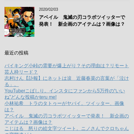
2020/02/03
アベイル 鬼滅の刃コラボツイッターで
発表！ 新企画のアイテムは？画像は？
最近の投稿
バイキング小峠の需要が爆上がり？その理由は？リモート
芸人枠リード？
志村けん【訃報】にネットは涙 近藤春菜の言葉が「泣け
る」。
YouTuberこばしり。インスタにファンから5万件の“いい
ね”どんな投稿かteru me!
小林祐希 トラのタトゥーがヤバイ。ツイッター、画像
は？
アベイル 鬼滅の刃コラボツイッターで発表！ 新企画の
アイテムは？画像は？
こじはる 怒りの絵文字ツイート。ニノさんでクロちゃん