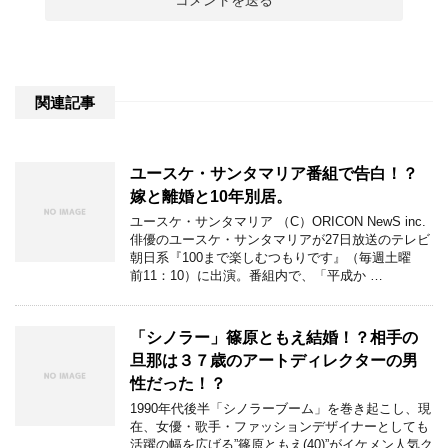
関連記事
ユースケ・サンタマリア番組で告白！？
嫁と離婚と10年別居。
ユースケ・サンタマリア （C）ORICON NewS inc.
俳優のユースケ・サンタマリアが27日放送のテレビ
朝日系『100まで楽しむつもりです』（毎週土曜
前11：10）に出演。番組内で、「平成か …
「シノラー」篠原ともえ結婚！？相手の
旦那は３７歳のアートディレクターの男
性だった！？
1990年代後半「シノラーブーム」を巻き起こし、現
在、女優・歌手・ファッションデザイナーとしても
活躍の幅を広げる”篠原ともえ(40)”がイケメン人気ク