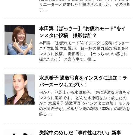
リエーターと結婚したと報道されました。 そのお相
手 …
本田翼【ばっさー】”お疲れモード”をイ
ンスタに投稿 撮影は誰？
本田翼 ”お疲れモード”をインスタに投稿 ばっさー
こと本田翼 本田翼が、 目一杯の脱力感の 写真をイ
ンスタに投稿。 撮影者に、 【めっちゃいい感じに
撮れたわ！】 と言う事で、投 …
水原希子 過激写真をインスタに追加！ラ
バースーツもエグい！
何かと、話題上がる水原希子。 更に過激な写真をイ
ンスタに追加です。 どんな水原砲をぶっ放したの
か？ 水原希子 過激写真 をインスタに追加！ モデル
の水原希子が、ベルリン発の雑誌『032c』の表紙を
飾る …
失踪中のめしだ「事件性はない」新事