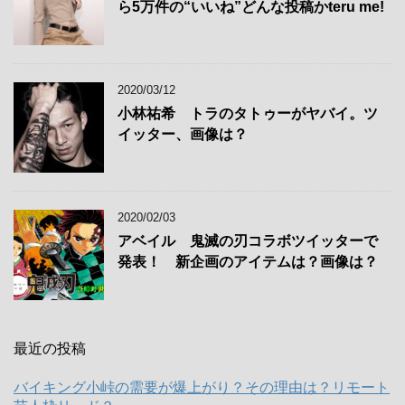
ら5万件の“いいね”どんな投稿かteru me!
2020/03/12
小林祐希 トラのタトゥーがヤバイ。ツ
イッター、画像は？
2020/02/03
アベイル 鬼滅の刃コラボツイッターで
発表！ 新企画のアイテムは？画像は？
最近の投稿
バイキング小峠の需要が爆上がり？その理由は？リモート