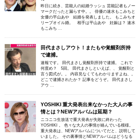
昨日に続き、芸能人の結婚ラッシュ 芸能記者もノー
マークだったと漏らす中。。 俳優の速水もこみちと
女優の平山あや 結婚を発表しました。 もこみちオ
リーブオイル婚。 相手は平山あや 妊娠は？ 速水
もこみち …
田代まさしアウト！またもや覚醒剤所持
で逮捕。
速報です。 田代まさし覚醒剤所持で逮捕。 これで
何度め？ 5回。 田代まさしといえば、、 覚醒剤と
言う図式が。。 内容見なくてもわかりますよね、。
どこで逮捕されたか？ 記事をどうぞ。 田代まさし
アウ …
YOSHIKI 重大発表出来なかった大人の事
情とは？NEWアルバムは延期？
ニコニコ生放送で重大発表が失敗に終わった
YOSHIKI 。 色々な大人の事情が絡んでいる模様。
重大発表は、NEWアルバムについてだと、説明して
いました。 その裏事情とNEWアルバムはどうなる