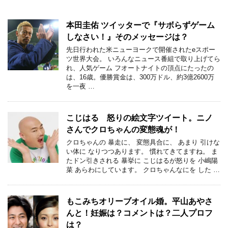
本田圭佑 ツイッターで『サボらずゲーム
しなさい！』そのメッセージは？
先日行われた米ニューヨークで開催されたeスポー
ツ世界大会。 いろんなニュース番組で取り上げてら
れ、人気ゲーム フオートナイトの頂点にたったの
は、16歳。優勝賞金は、300万ドル、約3億2600万
を一夜 …
こじはる 怒りの絵文字ツイート。ニノ
さんでクロちゃんの変態魂が！
クロちゃんの 暴走に、 変態具合に、 あまり 引けな
い体に なりつつあります。 慣れてきてますね。 ま
たドン引きされる 暴挙に こじはるが怒りを 小嶋陽
菜 あらわにしています。 クロちゃんなにを した …
もこみちオリーブオイル婚。平山あやさ
んと！妊娠は？コメントは？二人プロフ
は？