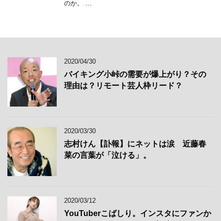
のか。 …
2020/04/30
バイキング小峠の需要が爆上がり？その
理由は？リモート芸人枠リード？
2020/03/30
志村けん【訃報】にネットは涙 近藤春
菜の言葉が「泣ける」。
2020/03/12
YouTuberこばしり。インスタにファンか