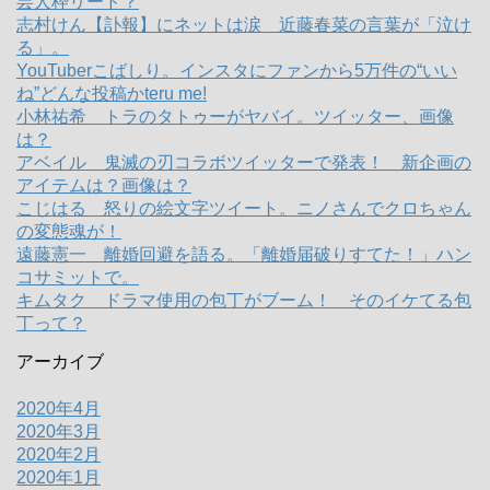
芸人枠リード？
志村けん【訃報】にネットは涙 近藤春菜の言葉が「泣け
る」。
YouTuberこばしり。インスタにファンから5万件の“いい
ね”どんな投稿かteru me!
小林祐希 トラのタトゥーがヤバイ。ツイッター、画像
は？
アベイル 鬼滅の刃コラボツイッターで発表！ 新企画の
アイテムは？画像は？
こじはる 怒りの絵文字ツイート。ニノさんでクロちゃん
の変態魂が！
遠藤憲一 離婚回避を語る。「離婚届破りすてた！」ハン
コサミットで。
キムタク ドラマ使用の包丁がブーム！ そのイケてる包
丁って？
アーカイブ
2020年4月
2020年3月
2020年2月
2020年1月