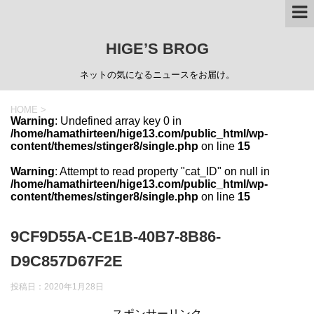
HIGE’S BROG
ネットの気になるニュースをお届け。
HOME
>
Warning
: Undefined array key 0 in
/home/hamathirteen/hige13.com/public_html/wp-
content/themes/stinger8/single.php
on line
15
Warning
: Attempt to read property "cat_ID" on null in
/home/hamathirteen/hige13.com/public_html/wp-
content/themes/stinger8/single.php
on line
15
9CF9D55A-CE1B-40B7-8B86-
D9C857D67F2E
投稿日：
2020年1月28日
スポンサーリンク