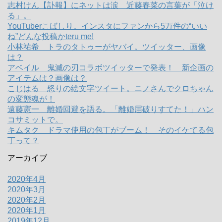
志村けん【訃報】にネットは涙 近藤春菜の言葉が「泣け
る」。
YouTuberこばしり。インスタにファンから5万件の“いい
ね”どんな投稿かteru me!
小林祐希 トラのタトゥーがヤバイ。ツイッター、画像
は？
アベイル 鬼滅の刃コラボツイッターで発表！ 新企画の
アイテムは？画像は？
こじはる 怒りの絵文字ツイート。ニノさんでクロちゃん
の変態魂が！
遠藤憲一 離婚回避を語る。「離婚届破りすてた！」ハン
コサミットで。
キムタク ドラマ使用の包丁がブーム！ そのイケてる包
丁って？
アーカイブ
2020年4月
2020年3月
2020年2月
2020年1月
2019年12月