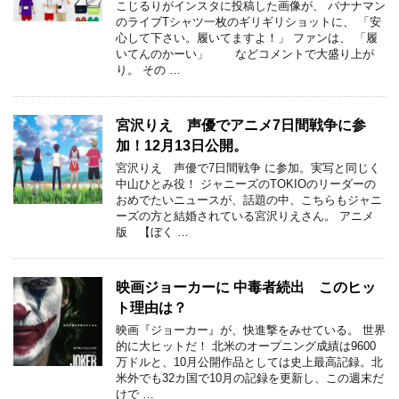
こじるりがインスタに投稿した画像が、 バナナマン
のライブTシャツ一枚のギリギリショットに、 「安
心して下さい。履いてますよ！」 ファンは、 「履
いてんのかーい」 などコメントで大盛り上が
り。 その …
宮沢りえ 声優でアニメ7日間戦争に参
加！12月13日公開。
宮沢りえ 声優で7日間戦争 に参加。実写と同じく
中山ひとみ役！ ジャニーズのTOKIOのリーダーの
おめでたいニュースが、話題の中、こちらもジャニ
ーズの方と結婚されている宮沢りえさん。 アニメ
版 【ぼく …
映画ジョーカーに 中毒者続出 このヒッ
ト理由は？
映画『ジョーカー』が、快進撃をみせている。 世界
的に大ヒットだ！ 北米のオープニング成績は9600
万ドルと、10月公開作品としては史上最高記録。北
米外でも32カ国で10月の記録を更新し、この週末だ
けで …