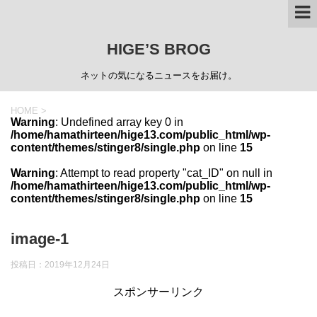
HIGE’S BROG
ネットの気になるニュースをお届け。
HOME
>
Warning
: Undefined array key 0 in
/home/hamathirteen/hige13.com/public_html/wp-
content/themes/stinger8/single.php
on line
15
Warning
: Attempt to read property "cat_ID" on null in
/home/hamathirteen/hige13.com/public_html/wp-
content/themes/stinger8/single.php
on line
15
image-1
投稿日：
2019年12月24日
スポンサーリンク