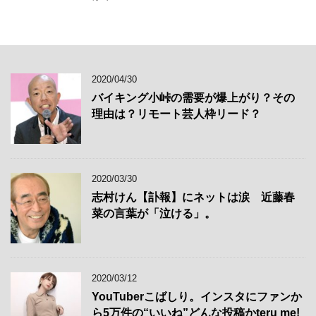
2020/04/30
バイキング小峠の需要が爆上がり？その
理由は？リモート芸人枠リード？
2020/03/30
志村けん【訃報】にネットは涙 近藤春
菜の言葉が「泣ける」。
2020/03/12
YouTuberこばしり。インスタにファンか
ら5万件の“いいね”どんな投稿かteru me!