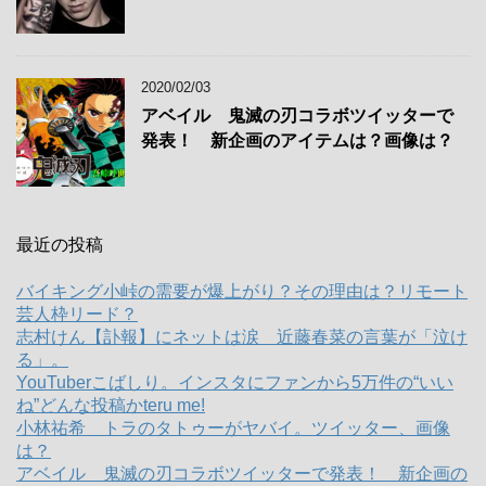
2020/02/03
アベイル 鬼滅の刃コラボツイッターで
発表！ 新企画のアイテムは？画像は？
最近の投稿
バイキング小峠の需要が爆上がり？その理由は？リモート
芸人枠リード？
志村けん【訃報】にネットは涙 近藤春菜の言葉が「泣け
る」。
YouTuberこばしり。インスタにファンから5万件の“いい
ね”どんな投稿かteru me!
小林祐希 トラのタトゥーがヤバイ。ツイッター、画像
は？
アベイル 鬼滅の刃コラボツイッターで発表！ 新企画の