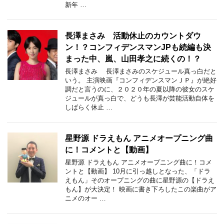
新年 …
長澤まさみ 活動休止のカウントダウ
ン！？コンフィデンスマンJPも続編も決
まった中、嵐、山田孝之に続くの！？
長澤まさみ 長澤まさみのスケジュール真っ白だと
いう。 主演映画『コンフィデンスマンＪＰ』が絶好
調だと言うのに、２０２０年の夏以降の彼女のスケ
ジュールが真っ白で、どうも長澤が芸能活動自体を
しばらく休止 …
星野源 ドラえもん アニメオープニング曲
に！コメントと【動画】
星野源 ドラえもん アニメオープニング曲に！コメ
ントと【動画】 10月に引っ越しとなった、「ドラ
えもん」そのオープニングの曲に星野源の【ドラえ
もん】が大決定！ 映画に書き下ろしたこの楽曲がア
ニメのオー …