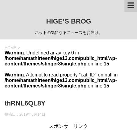
HIGE’S BROG
ネットの気になるニュースをお届け。
HOME
>
Warning
: Undefined array key 0 in
/home/hamathirteen/hige13.com/public_html/wp-
content/themes/stinger8/single.php
on line
15
Warning
: Attempt to read property "cat_ID" on null in
/home/hamathirteen/hige13.com/public_html/wp-
content/themes/stinger8/single.php
on line
15
thRNL6QL8Y
投稿日：
2019年6月14日
スポンサーリンク