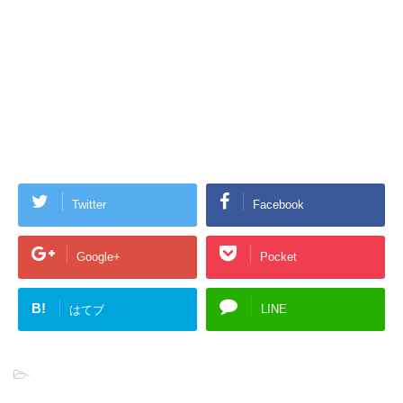
Twitter
Facebook
Google+
Pocket
B!
LINE
はてブ
-