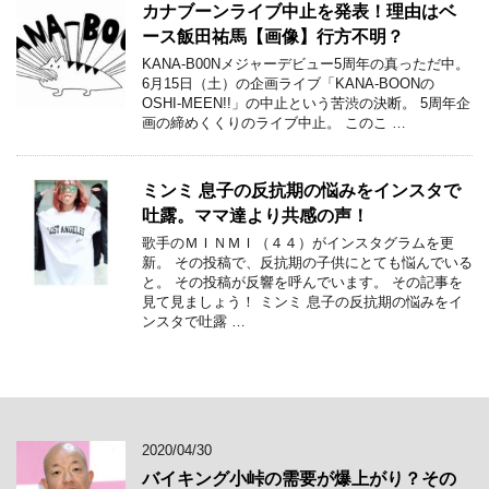
カナブーンライブ中止を発表！理由はベ
ース飯田祐馬【画像】行方不明？
KANA-B00Nメジャーデビュー5周年の真っただ中。
6月15日（土）の企画ライブ「KANA-BOONの
OSHI-MEEN!!」の中止という苦渋の決断。 5周年企
画の締めくくりのライブ中止。 このこ …
ミンミ 息子の反抗期の悩みをインスタで
吐露。ママ達より共感の声！
歌手のＭＩＮＭＩ（４４）がインスタグラムを更
新。 その投稿で、反抗期の子供にとても悩んでいる
と。 その投稿が反響を呼んでいます。 その記事を
見て見ましょう！ ミンミ 息子の反抗期の悩みをイ
ンスタで吐露 …
2020/04/30
バイキング小峠の需要が爆上がり？その