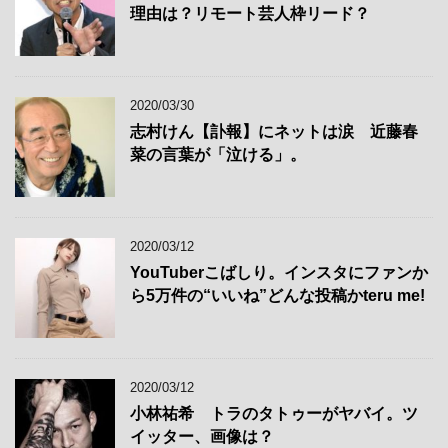
理由は？リモート芸人枠リード？
2020/03/30
志村けん【訃報】にネットは涙 近藤春
菜の言葉が「泣ける」。
2020/03/12
YouTuberこばしり。インスタにファンか
ら5万件の“いいね”どんな投稿かteru me!
2020/03/12
小林祐希 トラのタトゥーがヤバイ。ツ
イッター、画像は？