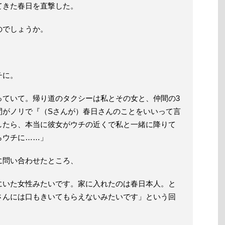
てきた春日を直撃した。
のでしょうか。
チに。
っていて。帰り道のタクシーは私とその女と、仲間の3
間がノリで『（Sさんが）春日さんのことをいいって言
したら、本当に彼女がウチの近くで私と一緒に降りて
らウチに……」
に問い合わせたところ、
にいた女性みたいです。家に入れたのは春日本人。と
さんには口もきいてもらえないみたいです」という回