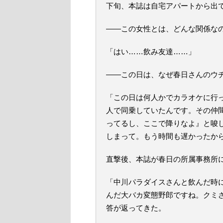
下旬、本誌は自宅アパートから出
――この女性とは、どんな関係な
「はい……飲み友達……」
――この日は、なぜ春日さんのウ
「この日は何人かでカラオケに行
人で同乗していたんです。その仲
ってるし、ここで降りなよ』と唆
しまって。もう時間も遅かったか
直撃後、本誌が春日の所属事務所
「中川パラダイスさんと飲んだ時
んだ大バカ変態野郎ですね。クミ
答が返ってきた。