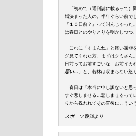
「初めて（週刊誌に載るって）聞
婚決まった人の。半年ぐらい前で
『１０日前？』って叫んじゃった
は春日とのやりとりを明かしつつ
これに「すまんね」と軽い謝罪を
グ見てくれた方。まずはクミさん
日前ってお前すごいな…お前イカ
悪い…
」と、若林は収まらない怒
春日は「本当に申し訳ないと思っ
すぐ悲しませる…悲しませるって
りから祝われてその直後にこうい
スポーツ報知より