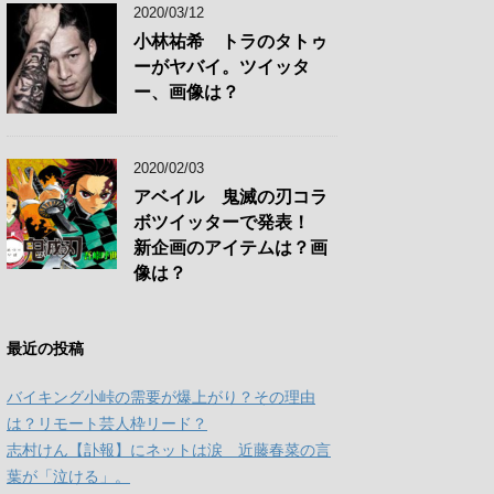
2020/03/12
小林祐希 トラのタトゥ
ーがヤバイ。ツイッタ
ー、画像は？
2020/02/03
アベイル 鬼滅の刃コラ
ボツイッターで発表！
新企画のアイテムは？画
像は？
最近の投稿
バイキング小峠の需要が爆上がり？その理由
は？リモート芸人枠リード？
志村けん【訃報】にネットは涙 近藤春菜の言
葉が「泣ける」。