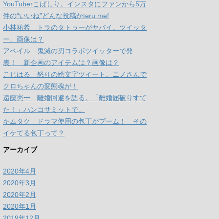
YouTuberこばしり。インスタにファンから5万
件の“いいね”どんな投稿かteru me!
小林祐希 トラのタトゥーがヤバイ。ツイッタ
ー、画像は？
アベイル 鬼滅の刃コラボツイッターで発
表！ 新企画のアイテムは？画像は？
こじはる 怒りの絵文字ツイート。ニノさんで
クロちゃんの変態魂が！
遠藤憲一 離婚回避を語る。「離婚届破りすて
た！」ハンコサミットで。
キムタク ドラマ使用の包丁がブーム！ その
イケてる包丁って？
アーカイブ
2020年4月
2020年3月
2020年2月
2020年1月
2019年12月