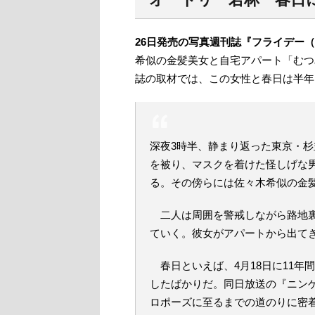
26日発売の写真週刊誌『フライデー（F
希似の金髪美女と自宅アパート「むつ
誌の取材では、この女性と春日は半年
深夜3時半、静まり返った東京・
を被り、マスクを着けた怪しげな
る。その傍らには佐々木希似の金
二人は周囲を警戒しながら路地裏
ていく。彼女がアパートから出て
春日といえば、4月18日に11年
したばかりだ。同日放送の『ニンゲ
ロポーズに至るまでの道のりに密着