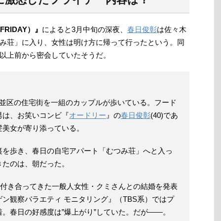
RIDAY）』
によると3月中旬の深夜、
春日俊彰
は佐々木
み荘」に入り、女性は明け方に帰って行ったという。同
以上前から密会していたそうだ。
杉並区の住宅街を一組のカップルが歩いている。フード
男は、お笑いコンビ『
オードリー
』の
春日俊彰
(40)であ
髪美女が寄り添っている。
を歩き、春日の自宅アパート「むつみ荘」へと入っ
きたのは、朝だった。
間付き合ってきた一般人女性・クミさんとの結婚を発表
ン観察バラエティ モニタリング』（TBS系）ではプ
。春日の好感度は”爆上がり”していた。だが――。