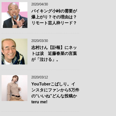
2020/04/30
バイキング小峠の需要が
爆上がり？その理由は？
リモート芸人枠リード？
2020/03/30
志村けん【訃報】にネッ
トは涙 近藤春菜の言葉
が「泣ける」。
2020/03/12
YouTuberこばしり。イ
ンスタにファンから5万件
の“いいね”どんな投稿か
teru me!