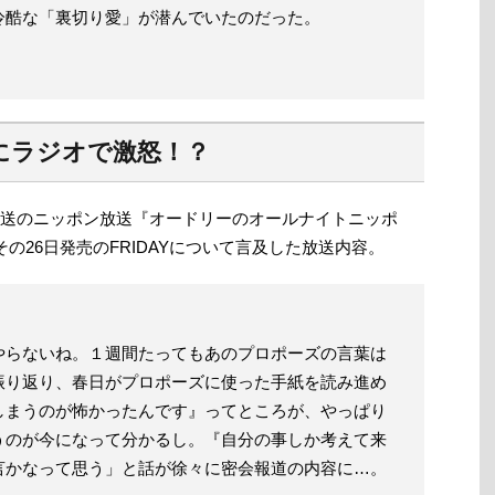
冷酷な「裏切り愛」が潜んでいたのだった。
にラジオで激怒！？
放送のニッポン放送『オードリーのオールナイトニッポ
の26日発売のFRIDAYについて言及した放送内容。
やらないね。１週間たってもあのプロポーズの言葉は
振り返り、春日がプロポーズに使った手紙を読み進め
しまうのが怖かったんです』ってところが、やっぱり
うのが今になって分かるし。『自分の事しか考えて来
言かなって思う」と話が徐々に密会報道の内容に…。