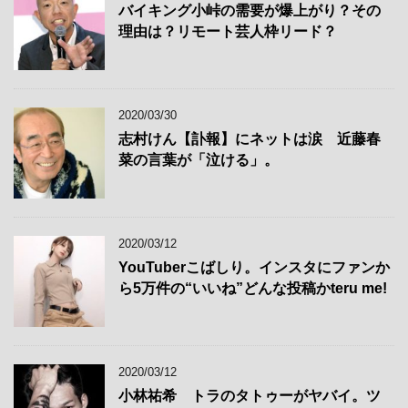
バイキング小峠の需要が爆上がり？その
理由は？リモート芸人枠リード？
2020/03/30
志村けん【訃報】にネットは涙 近藤春
菜の言葉が「泣ける」。
2020/03/12
YouTuberこばしり。インスタにファンか
ら5万件の“いいね”どんな投稿かteru me!
2020/03/12
小林祐希 トラのタトゥーがヤバイ。ツ