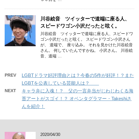
川谷絵音 ツイッターで道端に座る人、
スピードワゴン小沢だったと呟く。
川谷絵音 ツイッターで道端に座る人、スピードワ
ゴン小沢だったと呟く。 スピードワゴン小沢さん
が、 道端で、 座り込み。 それを見かけた川谷絵音
さん。 何していたんですかね。 小沢さん。 川谷絵
音、道端 …
PREV
LGBTドラマ好評理由とは？今春の5作が好評！？また
LGBTを公表している芸能人は？
NEXT
キャラ弁に入魂！？ 父の一言弁当がじわじわくる海
苔アートがスゴイ！？ オベンタグラマー・Takeshiさ
んを紹介！
2020/04/30