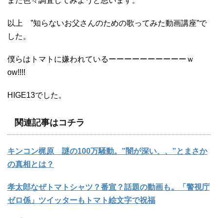
また色々調査してみようと思います。
以上 ”知らないお父さんのための歌ってみた動画講座”で
した。
僕らはトマトに嫌われているーーーーーーーーーーｗ
ow!!!!
HIGE13でした。
関連記事はコチラ
キンコン梶原 謎の100万騒動。”闇が深い、、”とまさか
の真相とは？
孝太郎なぜトマトシャツ？番宣？話題の動画も。「警視庁
ゼロ係」ツイッターもトマト絵文字で祝福