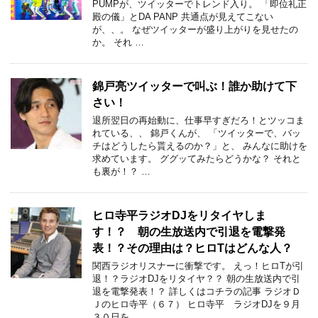
PUMPが、ツイッターでトレンド入り。 「即位礼正
殿の儀」とDA PANP 共通点が見えてこない
が、、。 なぜツイッターが盛り上がりを見せたの
か。 それ …
錦戸亮ツイッターで叫ぶ！誰か助けて下
さい！
退所翌日の再始動に、仕事早すぎだろ！とツッコま
れている、、 錦戸くんが、 「ツイッターで、バッ
チはどうしたら貰えるのか？」と、 みんなに助けを
求めています。 ググッてみたらどうかな？ それと
も裏が！？ …
ヒロ寺平ラジオDJをリタイヤしま
す！？ 朝の生放送内で引退を電撃発
表！？その理由は？ヒロTはどんな人？
関西ラジオリスナーに衝撃です。 えっ！ヒロTが引
退！？ラジオDJをリタイヤ？？ 朝の生放送内で引
退を電撃発表！？ 詳しくはコチラの記事 ラジオＤ
Ｊのヒロ寺平（６７） ヒロ寺平 ラジオDJを９月
３０日を …