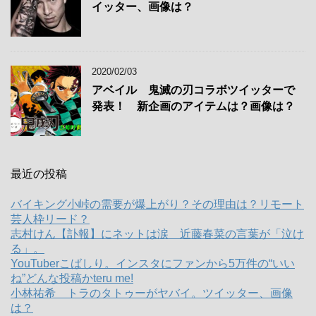
イッター、画像は？
2020/02/03
アベイル 鬼滅の刃コラボツイッターで
発表！ 新企画のアイテムは？画像は？
最近の投稿
バイキング小峠の需要が爆上がり？その理由は？リモート
芸人枠リード？
志村けん【訃報】にネットは涙 近藤春菜の言葉が「泣け
る」。
YouTuberこばしり。インスタにファンから5万件の“いい
ね”どんな投稿かteru me!
小林祐希 トラのタトゥーがヤバイ。ツイッター、画像
は？