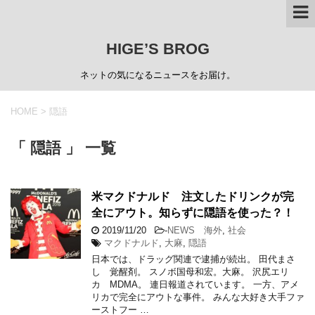
HIGE’S BROG
ネットの気になるニュースをお届け。
HOME
>
隠語
「 隠語 」 一覧
米マクドナルド 注文したドリンクが完
全にアウト。知らずに隠語を使った？！
2019/11/20
-
NEWS 海外
,
社会
マクドナルド
,
大麻
,
隠語
日本では、ドラッグ関連で逮捕が続出。 田代まさ
し 覚醒剤。 スノボ国母和宏。大麻。 沢尻エリ
カ MDMA。 連日報道されています。 一方、アメ
リカで完全にアウトな事件。 みんな大好き大手ファ
ーストフー …