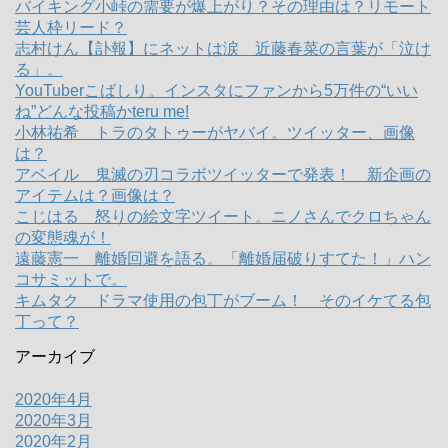
バイキング小峠の需要が爆上がり？その理由は？リモート
芸人枠リード？
志村けん【訃報】にネットは涙 近藤春菜の言葉が「泣け
る」。
YouTuberこばしり。インスタにファンから5万件の“いい
ね”どんな投稿かteru me!
小林祐希 トラのタトゥーがヤバイ。ツイッター、画像
は？
アベイル 鬼滅の刃コラボツイッターで発表！ 新企画の
アイテムは？画像は？
こじはる 怒りの絵文字ツイート。ニノさんでクロちゃん
の変態魂が！
遠藤憲一 離婚回避を語る。「離婚届破りすてた！」ハン
コサミットで。
キムタク ドラマ使用の包丁がブーム！ そのイケてる包
丁って？
アーカイブ
2020年4月
2020年3月
2020年2月