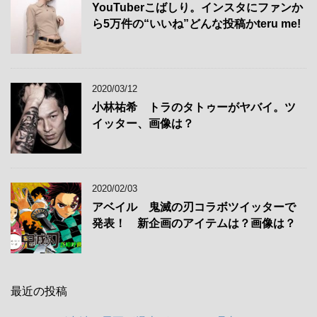
YouTuberこばしり。インスタにファンか
ら5万件の“いいね”どんな投稿かteru me!
2020/03/12
小林祐希 トラのタトゥーがヤバイ。ツ
イッター、画像は？
2020/02/03
アベイル 鬼滅の刃コラボツイッターで
発表！ 新企画のアイテムは？画像は？
最近の投稿