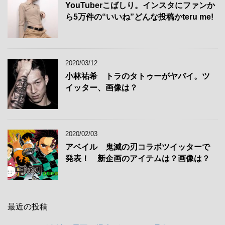
YouTuberこばしり。インスタにファンか
ら5万件の“いいね”どんな投稿かteru me!
2020/03/12
小林祐希 トラのタトゥーがヤバイ。ツ
イッター、画像は？
2020/02/03
アベイル 鬼滅の刃コラボツイッターで
発表！ 新企画のアイテムは？画像は？
最近の投稿