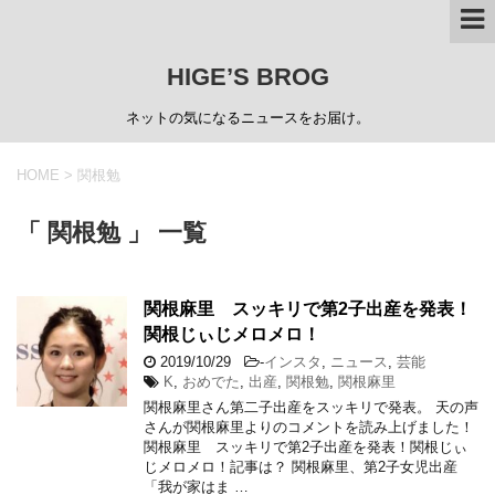
HIGE’S BROG
ネットの気になるニュースをお届け。
HOME
>
関根勉
「 関根勉 」 一覧
関根麻里 スッキリで第2子出産を発表！
関根じぃじメロメロ！
2019/10/29
-
インスタ
,
ニュース
,
芸能
K
,
おめでた
,
出産
,
関根勉
,
関根麻里
関根麻里さん第二子出産をスッキリで発表。 天の声
さんが関根麻里よりのコメントを読み上げました！
関根麻里 スッキリで第2子出産を発表！関根じぃ
じメロメロ！記事は？ 関根麻里、第2子女児出産
「我が家はま …