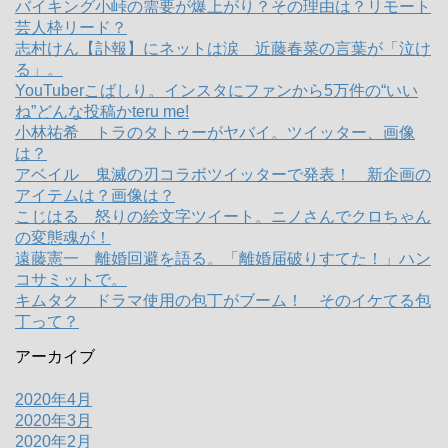
バイキング小峠の需要が爆上がり？その理由は？リモート
芸人枠リード？
志村けん【訃報】にネットは涙 近藤春菜の言葉が「泣け
る」。
YouTuberこばしり。インスタにファンから5万件の“いい
ね”どんな投稿かteru me!
小林祐希 トラのタトゥーがヤバイ。ツイッター、画像
は？
アベイル 鬼滅の刃コラボツイッターで発表！ 新企画の
アイテムは？画像は？
こじはる 怒りの絵文字ツイート。ニノさんでクロちゃん
の変態魂が！
遠藤憲一 離婚回避を語る。「離婚届破りすてた！」ハン
コサミットで。
キムタク ドラマ使用の包丁がブーム！ そのイケてる包
丁って？
アーカイブ
2020年4月
2020年3月
2020年2月