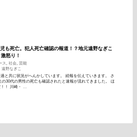
女児も死亡。犯人死亡確認の報道！？地元遠野なぎこ
と激怒り！
ース
,
社会
,
芸能
,
遠野なぎこ
過と共に状況がへんかしています。 続報を伝えていきます。 さ
止の30代の男性の死亡も確認されたと速報が流れてきました。 ほ
！！ 川崎・ …