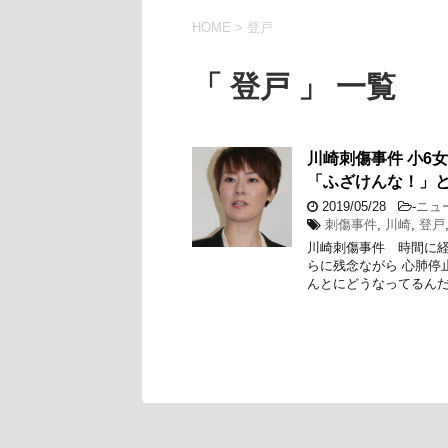
HOME
>
登戸
「 登戸 」 一覧
川崎刺傷事件 小6
「ふざけんな！」
2019/05/28
-
ニュ
刺傷事件
,
川崎
,
登戸
川崎刺傷事件 時間に経
らに残念ながら 心肺停
んとにどうなってるんだ