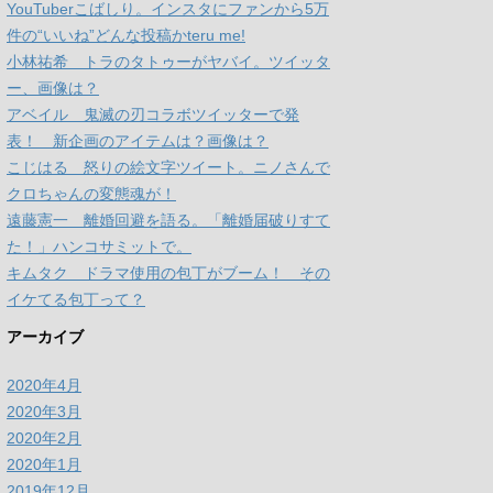
YouTuberこばしり。インスタにファンから5万
件の“いいね”どんな投稿かteru me!
小林祐希 トラのタトゥーがヤバイ。ツイッタ
ー、画像は？
アベイル 鬼滅の刃コラボツイッターで発
表！ 新企画のアイテムは？画像は？
こじはる 怒りの絵文字ツイート。ニノさんで
クロちゃんの変態魂が！
遠藤憲一 離婚回避を語る。「離婚届破りすて
た！」ハンコサミットで。
キムタク ドラマ使用の包丁がブーム！ その
イケてる包丁って？
アーカイブ
2020年4月
2020年3月
2020年2月
2020年1月
2019年12月