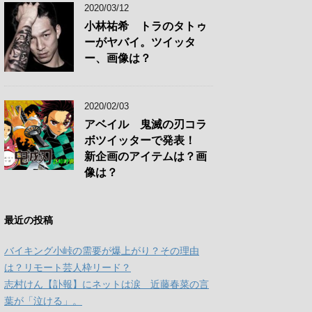
2020/03/12
小林祐希 トラのタトゥ
ーがヤバイ。ツイッタ
ー、画像は？
2020/02/03
アベイル 鬼滅の刃コラ
ボツイッターで発表！
新企画のアイテムは？画
像は？
最近の投稿
バイキング小峠の需要が爆上がり？その理由
は？リモート芸人枠リード？
志村けん【訃報】にネットは涙 近藤春菜の言
葉が「泣ける」。