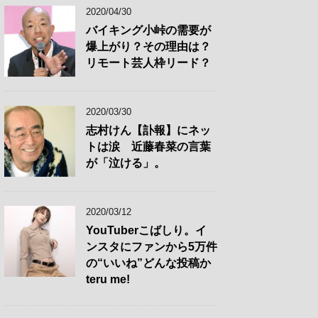
2020/04/30
バイキング小峠の需要が
爆上がり？その理由は？
リモート芸人枠リード？
2020/03/30
志村けん【訃報】にネッ
トは涙 近藤春菜の言葉
が「泣ける」。
2020/03/12
YouTuberこばしり。イ
ンスタにファンから5万件
の“いいね”どんな投稿か
teru me!