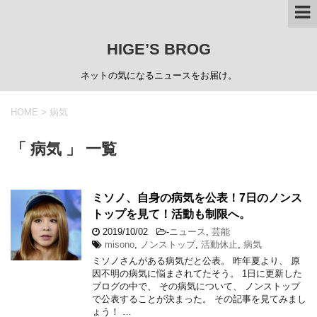
HIGE’S BROG
ネットの気になるニュースをお届け。
HOME
>
病気
「 病気 」 一覧
ミソノ、自身の病気を公表！7日のノンス
トップを見て！活動も制限へ。
2019/10/02
-
ニュース
,
芸能
misono
,
ノンストップ
,
活動休止
,
病気
ミソノさんがある病気だと公表。 昨年夏より、 原
因不明の病気に悩まされてたそう。 1日に更新した
ブログの中で、 その病気について、 ノンストップ
で公表することが決まった。 その記事を見てみまし
ょう！ …