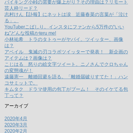
バイキング小峠の需要が爆上がり？その理由は？リモート
芸人枠リード？
志村けん【訃報】にネットは涙 近藤春菜の言葉が「泣け
る」。
YouTuberこばしり。インスタにファンから5万件の“いい
ね”どんな投稿かteru me!
小林祐希 トラのタトゥーがヤバイ。ツイッター、画像
は？
アベイル 鬼滅の刃コラボツイッターで発表！ 新企画の
アイテムは？画像は？
こじはる 怒りの絵文字ツイート。ニノさんでクロちゃん
の変態魂が！
遠藤憲一 離婚回避を語る。「離婚届破りすてた！」ハン
コサミットで。
キムタク ドラマ使用の包丁がブーム！ そのイケてる包
丁って？
アーカイブ
2020年4月
2020年3月
2020年2月