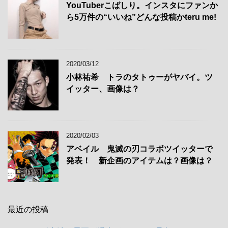
YouTuberこばしり。インスタにファンか
ら5万件の“いいね”どんな投稿かteru me!
2020/03/12
小林祐希 トラのタトゥーがヤバイ。ツ
イッター、画像は？
2020/02/03
アベイル 鬼滅の刃コラボツイッターで
発表！ 新企画のアイテムは？画像は？
最近の投稿