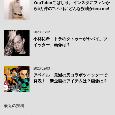
YouTuberこばしり。インスタにファンか
ら5万件の“いいね”どんな投稿かteru me!
2020/03/12
小林祐希 トラのタトゥーがヤバイ。ツ
イッター、画像は？
2020/02/03
アベイル 鬼滅の刃コラボツイッターで
発表！ 新企画のアイテムは？画像は？
最近の投稿