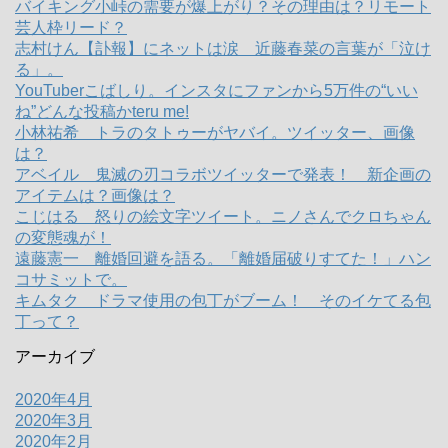
バイキング小峠の需要が爆上がり？その理由は？リモート
芸人枠リード？
志村けん【訃報】にネットは涙 近藤春菜の言葉が「泣け
る」。
YouTuberこばしり。インスタにファンから5万件の“いい
ね”どんな投稿かteru me!
小林祐希 トラのタトゥーがヤバイ。ツイッター、画像
は？
アベイル 鬼滅の刃コラボツイッターで発表！ 新企画の
アイテムは？画像は？
こじはる 怒りの絵文字ツイート。ニノさんでクロちゃん
の変態魂が！
遠藤憲一 離婚回避を語る。「離婚届破りすてた！」ハン
コサミットで。
キムタク ドラマ使用の包丁がブーム！ そのイケてる包
丁って？
アーカイブ
2020年4月
2020年3月
2020年2月