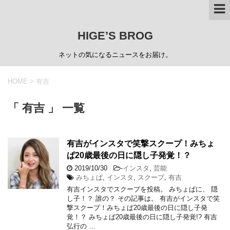
HIGE’S BROG
ネットの気になるニュースをお届け。
HOME
>
有吉
「 有吉 」 一覧
有吉がインスタで笑撃スクープ！みちょ
ぱ20歳最後の日に隠し子発覚！？
2019/10/30
-
インスタ
,
芸能
みちょぱ
,
インスタ
,
スクープ
,
有吉
有吉インスタでスクープを投稿。 みちょぱに、 隠
し子！？ 誰の？ その記事は。 有吉がインスタで笑
撃スクープ！みちょぱ20歳最後の日に隠し子発
覚！？ みちょぱ20歳最後の日に隠し子発覚!? 有吉
弘行の …