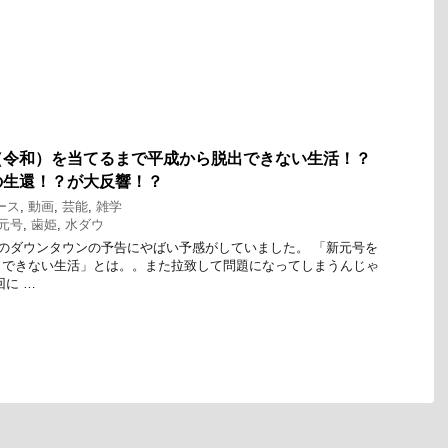
（令和）を当てるまで平成から脱出できない生活！？
の生還！？が大反響！？
ース
,
動画
,
芸能
,
雑学
元号
,
歯姫
,
水ダウ
8の水曜日のダウンタウンの予告にやばい予感がしていました。 「新元号を
出できない生活」とは。。また拉致して問題になってしまうんじゃ
回に …