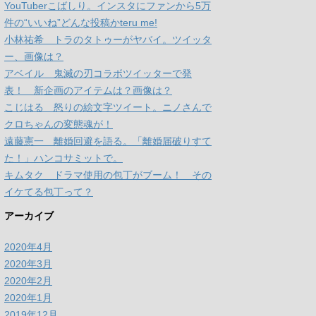
YouTuberこばしり。インスタにファンから5万
件の“いいね”どんな投稿かteru me!
小林祐希 トラのタトゥーがヤバイ。ツイッタ
ー、画像は？
アベイル 鬼滅の刃コラボツイッターで発
表！ 新企画のアイテムは？画像は？
こじはる 怒りの絵文字ツイート。ニノさんで
クロちゃんの変態魂が！
遠藤憲一 離婚回避を語る。「離婚届破りすて
た！」ハンコサミットで。
キムタク ドラマ使用の包丁がブーム！ その
イケてる包丁って？
アーカイブ
2020年4月
2020年3月
2020年2月
2020年1月
2019年12月