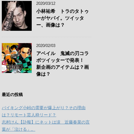
2020/03/12
小林祐希 トラのタトゥ
ーがヤバイ。ツイッタ
ー、画像は？
2020/02/03
アベイル 鬼滅の刃コラ
ボツイッターで発表！
新企画のアイテムは？画
像は？
最近の投稿
バイキング小峠の需要が爆上がり？その理由
は？リモート芸人枠リード？
志村けん【訃報】にネットは涙 近藤春菜の言
葉が「泣ける」。