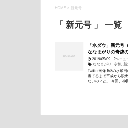
HOME
>
新元号
「 新元号 」 一覧
「水ダウ」新元号
ななまがりの奇跡
2019/05/09
-
ニュ
ななまがり
,
令和
,
新
Twitter画像 5/
当てるまで平成から脱
ないの？と。 今回、神