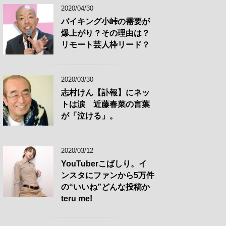
2020/04/30
バイキング小峠の需要が
爆上がり？その理由は？
リモート芸人枠リード？
2020/03/30
志村けん【訃報】にネッ
トは涙 近藤春菜の言葉
が「泣ける」。
2020/03/12
YouTuberこばしり。イ
ンスタにファンから5万件
の“いいね”どんな投稿か
teru me!