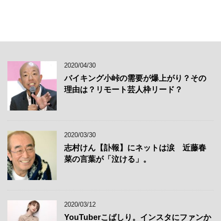
2020/04/30
バイキング小峠の需要が爆上がり？その
理由は？リモート芸人枠リード？
2020/03/30
志村けん【訃報】にネットは涙 近藤春
菜の言葉が「泣ける」。
2020/03/12
YouTuberこばしり。インスタにファンか