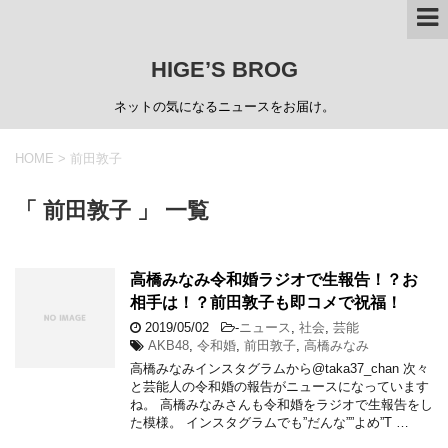
HIGE’S BROG
ネットの気になるニュースをお届け。
HOME
>
前田敦子
「 前田敦子 」 一覧
高橋みなみ令和婚ラジオで生報告！？お
相手は！？前田敦子も即コメで祝福！
2019/05/02
-
ニュース
,
社会
,
芸能
AKB48
,
令和婚
,
前田敦子
,
高橋みなみ
高橋みなみインスタグラムから@taka37_chan 次々
と芸能人の令和婚の報告がニュースになっています
ね。 高橋みなみさんも令和婚をラジオで生報告をし
た模様。 インスタグラムでも”だんな””よめ”T …