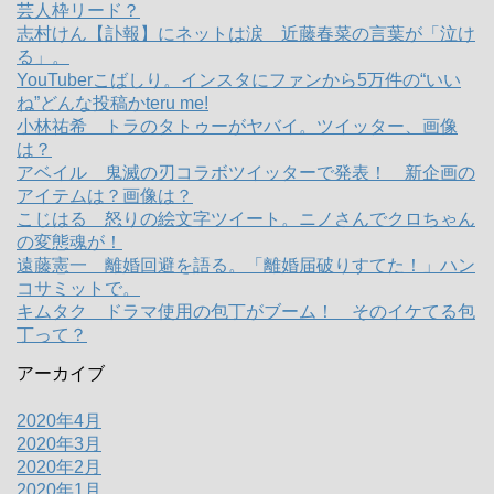
芸人枠リード？
志村けん【訃報】にネットは涙 近藤春菜の言葉が「泣け
る」。
YouTuberこばしり。インスタにファンから5万件の“いい
ね”どんな投稿かteru me!
小林祐希 トラのタトゥーがヤバイ。ツイッター、画像
は？
アベイル 鬼滅の刃コラボツイッターで発表！ 新企画の
アイテムは？画像は？
こじはる 怒りの絵文字ツイート。ニノさんでクロちゃん
の変態魂が！
遠藤憲一 離婚回避を語る。「離婚届破りすてた！」ハン
コサミットで。
キムタク ドラマ使用の包丁がブーム！ そのイケてる包
丁って？
アーカイブ
2020年4月
2020年3月
2020年2月
2020年1月