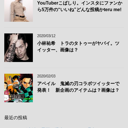
YouTuberこばしり。インスタにファンか
ら5万件の“いいね”どんな投稿かteru me!
2020/03/12
小林祐希 トラのタトゥーがヤバイ。ツ
イッター、画像は？
2020/02/03
アベイル 鬼滅の刃コラボツイッターで
発表！ 新企画のアイテムは？画像は？
最近の投稿