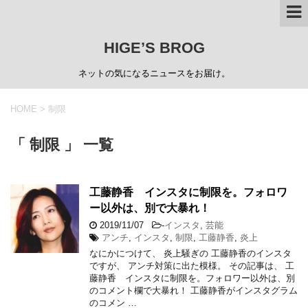
HIGE’S BROG
ネットの気になるニュースをお届け。
HOME
>
制限
「 制限 」 一覧
工藤静香 インスタに制限を。フォロワ
ー以外は、別で大暴れ！
2019/11/07
-
インスタ
,
芸能
アンチ
,
インスタ
,
制限
,
工藤静香
,
炎上
なにかにつけて、 炎上騒ぎの 工藤静香のインスタ
ですが、 アンチ対策に出た模様。 その記事は、 工
藤静香 インスタに制限を。フォロワー以外は、別
のコメント欄で大暴れ！ 工藤静香がインスタグラム
のコメン …