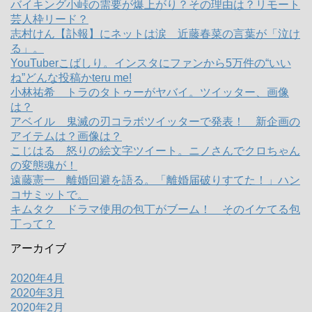
バイキング小峠の需要が爆上がり？その理由は？リモート
芸人枠リード？
志村けん【訃報】にネットは涙 近藤春菜の言葉が「泣け
る」。
YouTuberこばしり。インスタにファンから5万件の“いい
ね”どんな投稿かteru me!
小林祐希 トラのタトゥーがヤバイ。ツイッター、画像
は？
アベイル 鬼滅の刃コラボツイッターで発表！ 新企画の
アイテムは？画像は？
こじはる 怒りの絵文字ツイート。ニノさんでクロちゃん
の変態魂が！
遠藤憲一 離婚回避を語る。「離婚届破りすてた！」ハン
コサミットで。
キムタク ドラマ使用の包丁がブーム！ そのイケてる包
丁って？
アーカイブ
2020年4月
2020年3月
2020年2月