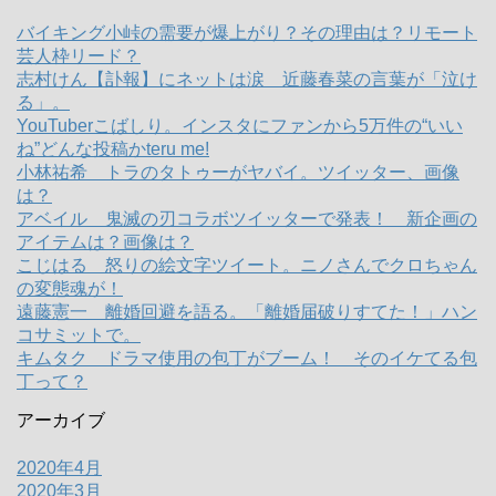
バイキング小峠の需要が爆上がり？その理由は？リモート
芸人枠リード？
志村けん【訃報】にネットは涙 近藤春菜の言葉が「泣け
る」。
YouTuberこばしり。インスタにファンから5万件の“いい
ね”どんな投稿かteru me!
小林祐希 トラのタトゥーがヤバイ。ツイッター、画像
は？
アベイル 鬼滅の刃コラボツイッターで発表！ 新企画の
アイテムは？画像は？
こじはる 怒りの絵文字ツイート。ニノさんでクロちゃん
の変態魂が！
遠藤憲一 離婚回避を語る。「離婚届破りすてた！」ハン
コサミットで。
キムタク ドラマ使用の包丁がブーム！ そのイケてる包
丁って？
アーカイブ
2020年4月
2020年3月