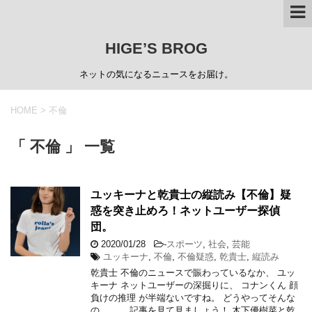
HIGE’S BROG
ネットの気になるニュースをお届け。
HOME
>
不倫
「 不倫 」 一覧
ユッキーナと乾貴士の縦読み【不倫】疑
惑を突き止めろ！ネットユーザー探偵
団。
2020/01/28
-
スポーツ
,
社会
,
芸能
ユッキーナ
,
不倫
,
不倫疑惑
,
乾貴士
,
縦読み
乾貴士 不倫のニュースで賑わっているなか、 ユッ
キーナ ネットユーザーの深掘りに、 コナンくん 顔
負けの推理 が半端ないですね。 どうやってそんな
の、、、 記事を見て見ましょう！ 木下優樹菜と乾