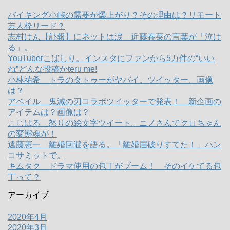
バイキング小峠の需要が爆上がり？その理由は？リモート
芸人枠リード？
志村けん【訃報】にネットは涙 近藤春菜の言葉が「泣け
る」。
YouTuberこばしり。インスタにファンから5万件の“いい
ね”どんな投稿かteru me!
小林祐希 トラのタトゥーがヤバイ。ツイッター、画像
は？
アベイル 鬼滅の刃コラボツイッターで発表！ 新企画の
アイテムは？画像は？
こじはる 怒りの絵文字ツイート。ニノさんでクロちゃん
の変態魂が！
遠藤憲一 離婚回避を語る。「離婚届破りすてた！」ハン
コサミットで。
キムタク ドラマ使用の包丁がブーム！ そのイケてる包
丁って？
アーカイブ
2020年4月
2020年3月