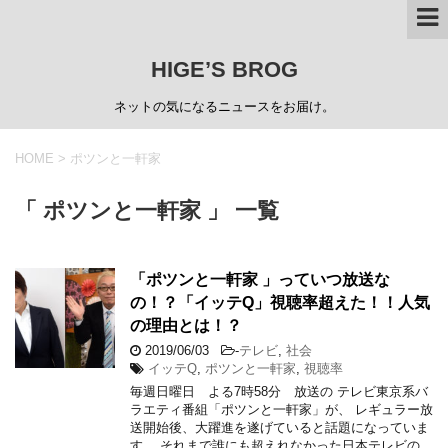
HIGE’S BROG
ネットの気になるニュースをお届け。
HOME
>
ポツンと一軒家
「 ポツンと一軒家 」 一覧
「ポツンと一軒家 」っていつ放送な
の！？「イッテQ」視聴率超えた！！人気
の理由とは！？
2019/06/03
-
テレビ
,
社会
イッテQ
,
ポツンと一軒家
,
視聴率
毎週日曜日 よる7時58分 放送の テレビ東京系バ
ラエティ番組「ポツンと一軒家」が、 レギュラー放
送開始後、大躍進を遂げていると話題になっていま
す。 それまで誰にも超えれなかった日本テレビの