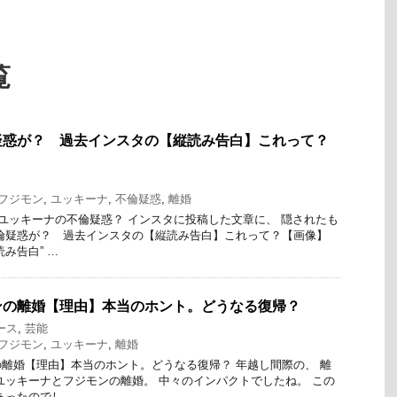
覧
疑惑が？ 過去インスタの【縦読み告白】これって？
フジモン
,
ユッキーナ
,
不倫疑惑
,
離婚
 ユッキーナの不倫疑惑？ インスタに投稿した文章に、 隠されたも
倫疑惑が？ 過去インスタの【縦読み告白】これって？【画像】
み告白” …
ンの離婚【理由】本当のホント。どうなる復帰？
ース
,
芸能
フジモン
,
ユッキーナ
,
離婚
離婚【理由】本当のホント。どうなる復帰？ 年越し間際の、 離
ユッキーナとフジモンの離婚。 中々のインパクトでしたね。 この
あったのでし …