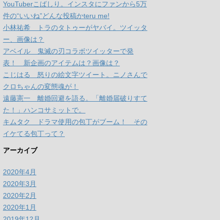
YouTuberこばしり。インスタにファンから5万
件の“いいね”どんな投稿かteru me!
小林祐希 トラのタトゥーがヤバイ。ツイッタ
ー、画像は？
アベイル 鬼滅の刃コラボツイッターで発
表！ 新企画のアイテムは？画像は？
こじはる 怒りの絵文字ツイート。ニノさんで
クロちゃんの変態魂が！
遠藤憲一 離婚回避を語る。「離婚届破りすて
た！」ハンコサミットで。
キムタク ドラマ使用の包丁がブーム！ その
イケてる包丁って？
アーカイブ
2020年4月
2020年3月
2020年2月
2020年1月
2019年12月