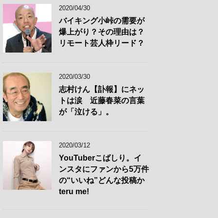
2020/04/30
バイキング小峠の需要が
爆上がり？その理由は？
リモート芸人枠リード？
2020/03/30
志村けん【訃報】にネッ
トは涙 近藤春菜の言葉
が「泣ける」。
2020/03/12
YouTuberこばしり。イ
ンスタにファンから5万件
の“いいね”どんな投稿か
teru me!