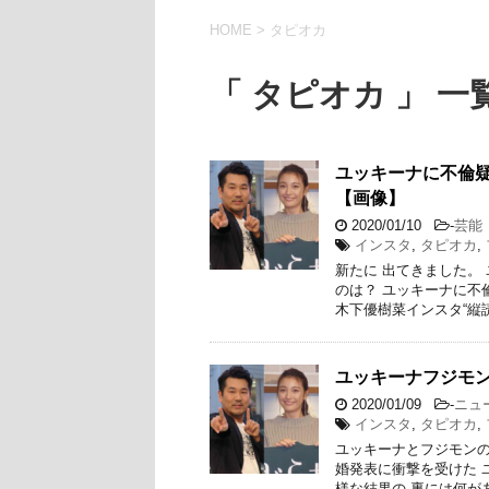
HOME
>
タピオカ
「 タピオカ 」 一
ユッキーナに不倫
【画像】
2020/01/10
-
芸能
インスタ
,
タピオカ
,
新たに 出てきました。
のは？ ユッキーナに不
木下優樹菜インスタ“縦読
ユッキーナフジモ
2020/01/09
-
ニュ
インスタ
,
タピオカ
,
ユッキーナとフジモンの
婚発表に衝撃を受けた 
様な結果の 裏には何が