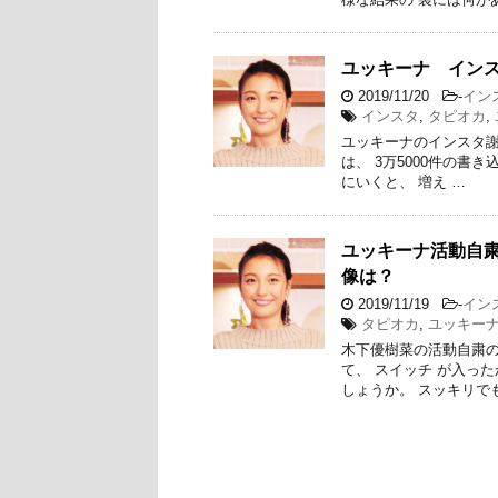
ユッキーナ イン
2019/11/20
-
イン
インスタ
,
タピオカ
,
ユッキーナのインスタ謝
は、 3万5000件の書き
にいくと、 増え …
ユッキーナ活動自
像は？
2019/11/19
-
イン
タピオカ
,
ユッキー
木下優樹菜の活動自粛の
て、 スイッチ が入っ
しょうか。 スッキリで