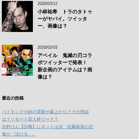
2020/03/12
小林祐希 トラのタトゥ
ーがヤバイ。ツイッタ
ー、画像は？
2020/02/03
アベイル 鬼滅の刃コラ
ボツイッターで発表！
新企画のアイテムは？画
像は？
最近の投稿
バイキング小峠の需要が爆上がり？その理由
は？リモート芸人枠リード？
志村けん【訃報】にネットは涙 近藤春菜の言
葉が「泣ける」。