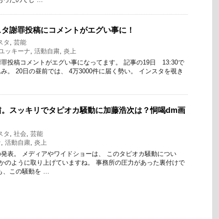
スタ謝罪投稿にコメントがエグい事に！
スタ
,
芸能
ユッキーナ
,
活動自粛
,
炎上
罪投稿コメントがエグい事になってます。 記事の19日 13:30で
込み。 20日の昼前では、 4万3000件に届く勢い。 インスタを覗き
粛。スッキリでタピオカ騒動に加藤浩次は？恫喝dm画
スタ
,
社会
,
芸能
ナ
,
活動自粛
,
炎上
発表。 メディアやワイドショーは、 このタピオカ騒動につい
たかのように取り上げていますね。 事務所の圧力があった裏付けで
も、この騒動を …