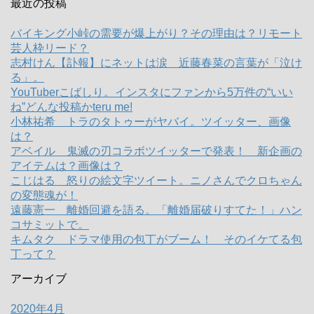
最近の投稿
バイキング小峠の需要が爆上がり？その理由は？リモート
芸人枠リード？
志村けん【訃報】にネットは涙 近藤春菜の言葉が「泣け
る」。
YouTuberこばしり。インスタにファンから5万件の“いい
ね”どんな投稿かteru me!
小林祐希 トラのタトゥーがヤバイ。ツイッター、画像
は？
アベイル 鬼滅の刃コラボツイッターで発表！ 新企画の
アイテムは？画像は？
こじはる 怒りの絵文字ツイート。ニノさんでクロちゃん
の変態魂が！
遠藤憲一 離婚回避を語る。「離婚届破りすてた！」ハン
コサミットで。
キムタク ドラマ使用の包丁がブーム！ そのイケてる包
丁って？
アーカイブ
2020年4月