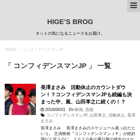
HIGE’S BROG
ネットの気になるニュースをお届け。
HOME
>
コンフィデンスマンJP
「 コンフィデンスマンJP 」 一覧
長澤まさみ 活動休止のカウントダウ
ン！？コンフィデンスマンJPも続編も決
まった中、嵐、山田孝之に続くの！？
2019/06/01
-
映画
,
芸能
コンフィデンスマンJP
,
山田孝之
,
活動休止
,
長澤
まさみ
長澤まさみ 長澤まさみのスケジュール真っ白だと
いう。 主演映画『コンフィデンスマンＪＰ』が絶好
調だと言うのに、２０２０年の夏以降の彼女のスケ