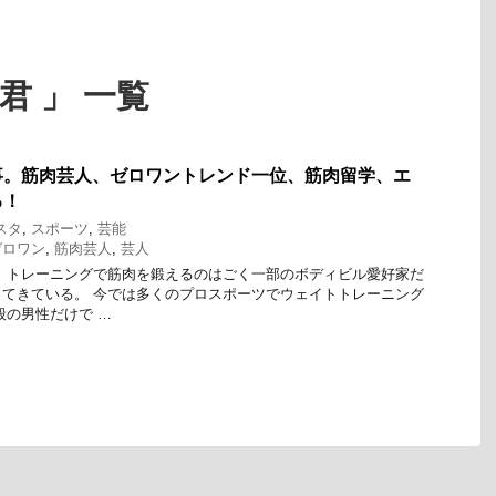
君 」 一覧
事。筋肉芸人、ゼロワントレンド一位、筋肉留学、エ
る！
スタ
,
スポーツ
,
芸能
ゼロワン
,
筋肉芸人
,
芸人
 トレーニングで筋肉を鍛えるのはごく一部のボディビル愛好家だ
てきている。 今では多くのプロスポーツでウェイトトレーニング
般の男性だけで …