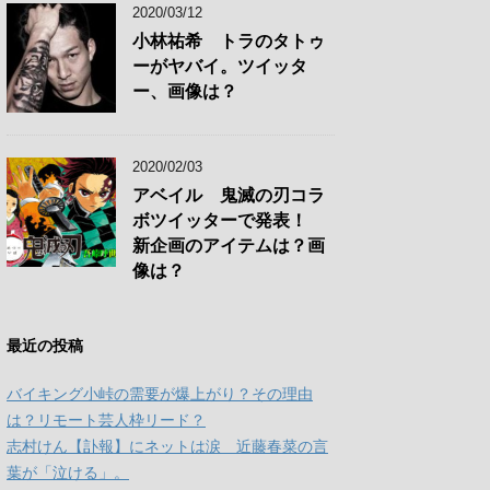
2020/03/12
小林祐希 トラのタトゥ
ーがヤバイ。ツイッタ
ー、画像は？
2020/02/03
アベイル 鬼滅の刃コラ
ボツイッターで発表！
新企画のアイテムは？画
像は？
最近の投稿
バイキング小峠の需要が爆上がり？その理由
は？リモート芸人枠リード？
志村けん【訃報】にネットは涙 近藤春菜の言
葉が「泣ける」。