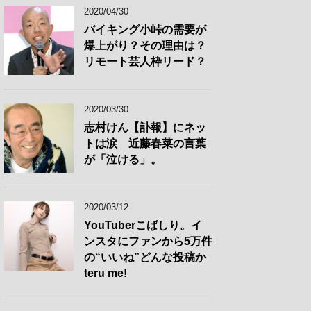
2020/04/30
バイキング小峠の需要が
爆上がり？その理由は？
リモート芸人枠リード？
2020/03/30
志村けん【訃報】にネッ
トは涙 近藤春菜の言葉
が「泣ける」。
2020/03/12
YouTuberこばしり。イ
ンスタにファンから5万件
の“いいね”どんな投稿か
teru me!