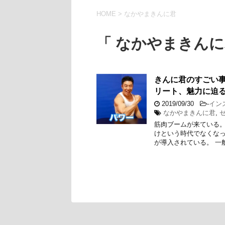
HOME
>
なかやまきんに君
「 なかやまきんに
きんに君のすごい
リート、魅力に迫
2019/09/30
-
イン
なかやまきんに君
,
筋肉ブームが来ている。
けという時代でなくなっ
が導入されている。 一