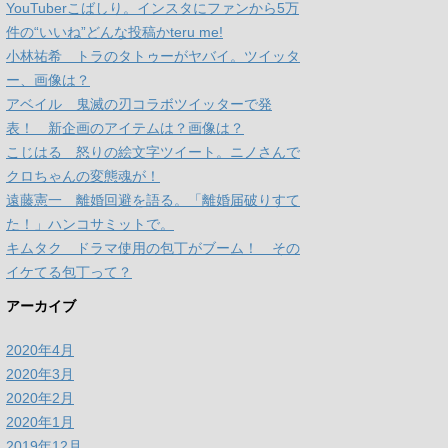
YouTuberこばしり。インスタにファンから5万
件の“いいね”どんな投稿かteru me!
小林祐希 トラのタトゥーがヤバイ。ツイッタ
ー、画像は？
アベイル 鬼滅の刃コラボツイッターで発
表！ 新企画のアイテムは？画像は？
こじはる 怒りの絵文字ツイート。ニノさんで
クロちゃんの変態魂が！
遠藤憲一 離婚回避を語る。「離婚届破りすて
た！」ハンコサミットで。
キムタク ドラマ使用の包丁がブーム！ その
イケてる包丁って？
アーカイブ
2020年4月
2020年3月
2020年2月
2020年1月
2019年12月