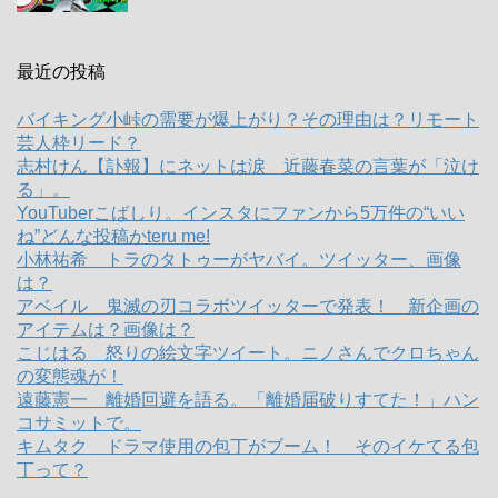
最近の投稿
バイキング小峠の需要が爆上がり？その理由は？リモート
芸人枠リード？
志村けん【訃報】にネットは涙 近藤春菜の言葉が「泣け
る」。
YouTuberこばしり。インスタにファンから5万件の“いい
ね”どんな投稿かteru me!
小林祐希 トラのタトゥーがヤバイ。ツイッター、画像
は？
アベイル 鬼滅の刃コラボツイッターで発表！ 新企画の
アイテムは？画像は？
こじはる 怒りの絵文字ツイート。ニノさんでクロちゃん
の変態魂が！
遠藤憲一 離婚回避を語る。「離婚届破りすてた！」ハン
コサミットで。
キムタク ドラマ使用の包丁がブーム！ そのイケてる包
丁って？