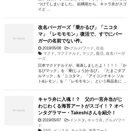
つけてしまいました。 結構前から、キャラ弁がスゴ
イと …
改名バーガーズ「乗かるび」「ニコタ
マ」「レモモモン」復活で、すでにバー
ガーの名前でない件。
2019/05/08
-
グルメ/フード
,
社会
マクド
,
マクドナルド
,
マック
,
復活
,
改名バーガ
ーズ
日本マクドナルドが、発表しましたよ！！！！ 「か
るびマック」を「乗(じょう)かるび」 「たまごダブ
ルマック」を「ニコタマ」 「アイコンチキン ソル
ト&レモン」を「「レモモモン」 という商品名に …
キャラ弁に入魂！？ 父の一言弁当がじ
わじわくる海苔アートがスゴイ！？ オベ
ンタグラマー・Takeshiさんを紹介！
2019/05/07
-
インスタ
,
キャラ弁
,
グルメ/フー
ド
SNS
,
インスタ
,
キャラ弁
,
海苔アート